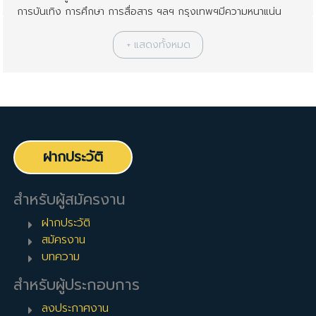
การบันเทิง การศึกษา การสื่อสาร ฯลฯ กรุงเทพฯมีความหนาแน่น
ของประชากรสูงที่สุดในไทย โดยมีประชากรอยู่ที่ 10 ล้านคน ความ
เจริญเข้าถึงแทบทุกพื้นที่ เศรษฐกิจของกรุงเทพฯจึงถือว่าสูงที่สุดใน
ประเทศไทย เมื่อเป็นศูนย์กลางของธุรกิจทุกอย่าง จึงมีตำแหน่งงาน
ว่างมากมายที่กรุงเทพมหานครนี้
สถานที่ใกล้เคียงกับ กรุงเทพมหานคร
นอกจาก กรุงเทพมหานคร แล้ว คุณสามารถกรองผลการค้นหาได้
ด้วยสถานที่ใกล้เคียงต่อไปนี้:
ศูนย์กลางธุรกิจ CBD
,
สีลม
,
สาทร
,
อโศก
,
งานตามสายรถไฟฟ้า BTS
,
งานตามสายรถใต้ดิน MRT
ฝากประวัติ
BestjobInTh Team
สำหรับผู้สมัครงาน
ฝากประวัติ
สมัครงาน
บทความ
สำหรับผู้ประกอบการ
ลงประกาศงาน