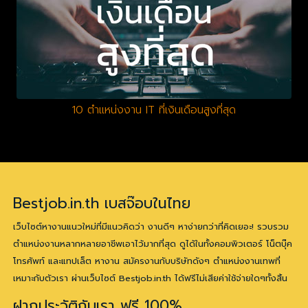
10 ตำแหน่งงาน IT ที่เงินเดือนสูงที่สุด
Bestjob.in.th เบสจ๊อบในไทย
เว็บไซต์หางานแนวใหม่ที่มีแนวคิดว่า งานดีๆ หาง่ายกว่าที่คิดเยอะ! รวบรวม
ตำแหน่งงานหลากหลายอาชีพเอาไว้มากที่สุด ดูได้ในทั้งคอมพิวเตอร์ โน็ตบุ๊ค
โทรศัพท์ และแทปเล็ต หางาน สมัครงานกับบริษัทดังๆ ตำแหน่งงานเทพที่
เหมาะกับตัวเรา ผ่านเว็บไซต์ Bestjob.in.th ได้ฟรีไม่เสียค่าใช้จ่ายใดๆทั้งสิ้น
ฝากประวัติกับเรา ฟรี 100%