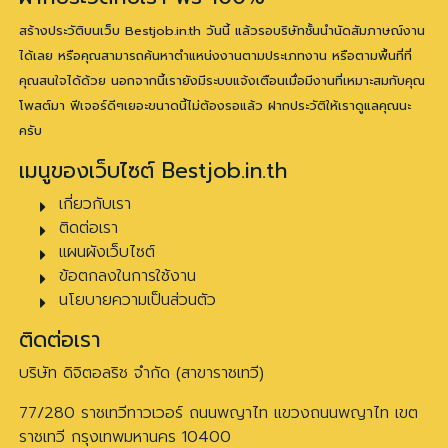
สร้างประวัติบนเว็บ Bestjob.in.th วันนี้ แล้วรอบริษัทชั้นนำนัดสัมภาษณ์งาน
ได้เลย หรือคุณสามารถค้นหาตำแหน่งงานตามประเภทงาน หรือตามพื้นที่ที่
คุณสนใจได้ด้วย นอกจากนี้เรายังมีระบบแจ้งเตือนเมื่อมีงานที่เหมาะสมกับคุณ
โพสต์มา ฟีเจอร์ดีๆเยอะขนาดนี้ไม่ต้องรอแล้ว ฝากประวัติให้เราดูแลคุณนะ
ครับ
เมนูของเว็บไซต์ Bestjob.in.th
เกี่ยวกับเรา
ติดต่อเรา
แผนผังเว็บไซต์
ข้อตกลงในการใช้งาน
นโยบายความเป็นส่วนตัว
ติดต่อเรา
บริษัท ดิจิตอลริช จำกัด (สาขาราชเทวี)
77/280 ราชเทวีทาวเวอร์ ถนนพญาไท แขวงถนนพญาไท เขต
ราชเทวี กรุงเทพมหานคร 10400