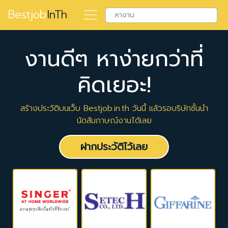
Bestjob
InTh
งานดีๆ หาง่ายกว่าที่
คิดเยอะ!
สร้างประวัติบนเว็บ Bestjob.in.th วันนี้ แล้วรอบริษัทชั้นนำ
นัดสัมภาษณ์งานได้เลย
ฝากประวัติไว้เลย