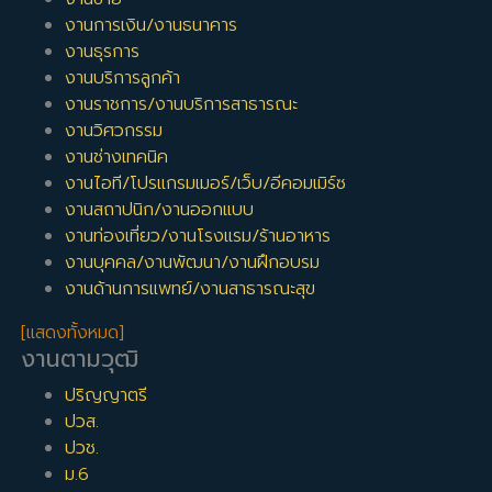
งานการเงิน/งานธนาคาร
งานธุรการ
งานบริการลูกค้า
งานราชการ/งานบริการสาธารณะ
งานวิศวกรรม
งานช่างเทคนิค
งานไอที/โปรแกรมเมอร์/เว็บ/อีคอมเมิร์ซ
งานสถาปนิก/งานออกแบบ
งานท่องเที่ยว/งานโรงแรม/ร้านอาหาร
งานบุคคล/งานพัฒนา/งานฝึกอบรม
งานด้านการแพทย์/งานสาธารณะสุข
[แสดงทั้งหมด]
งานตามวุฒิ
ปริญญาตรี
ปวส.
ปวช.
ม.6