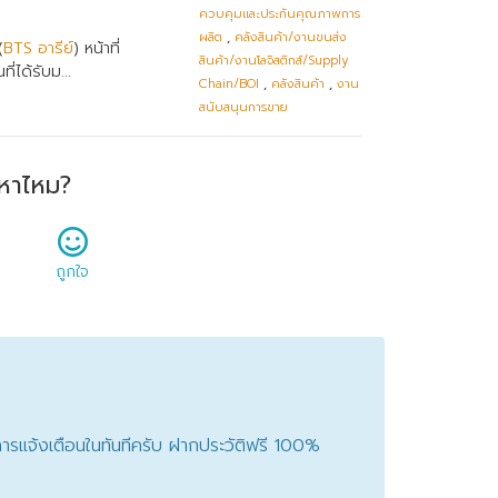
ควบคุมและประกันคุณภาพการ
ผลิต
,
คลังสินค้า/งานขนส่ง
(
BTS อารีย์
) หน้าที่
สินค้า/งานโลจิสติกส์/Supply
่ได้รับม...
Chain/BOI
,
คลังสินค้า
,
งาน
สนับสนุนการขาย
หาไหม?
ถูกใจ
ับการแจ้งเตือนในทันทีครับ ฝากประวัติฟรี 100%