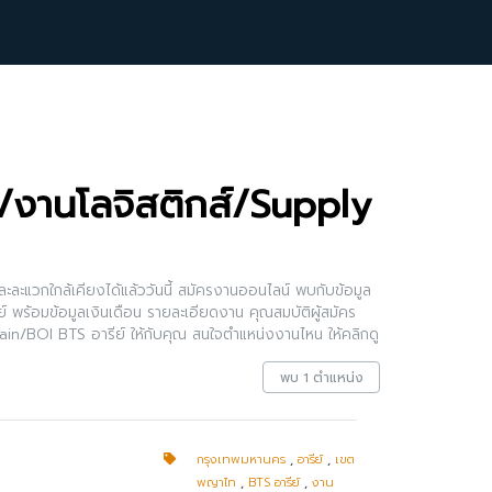
า/งานโลจิสติกส์/Supply
ะละแวกใกล้เคียงได้แล้ววันนี้ สมัครงานออนไลน์ พบกับข้อมูล
พร้อมข้อมูลเงินเดือน รายละเอียดงาน คุณสมบัติผู้สมัคร
ain/BOI BTS อารีย์ ให้กับคุณ สนใจตำแหน่งงานไหน ให้คลิกดู
กด้วย
พบ 1 ตำแหน่ง
กรุงเทพมหานคร
,
อารีย์
,
เขต
พญาไท
,
BTS อารีย์
,
งาน