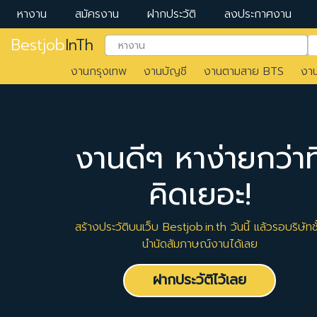
หางาน
สมัครงาน
ฝากประวัติ
ลงประกาศงาน
Bestjob
InTh
งานกรุงเทพ
งานบัญชี
งานตามสาย BTS
งา
งานดีๆ หาง่ายกว่าที
คิดเยอะ!
สร้างประวัติบนเว็บ Bestjob.in.th วันนี้ แล้วรอบริษัทชั
นำนัดสัมภาษณ์งานได้เลย
ฝากประวัติไว้เลย