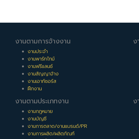
งานตามการจ้างงาน
ง
งานประจำ
งานพาร์ทไทม์
งานฟรีแลนซ์
งานสัญญาจ้าง
งานเอาท์ซอร์ส
ฝึกงาน
งานตามประเภทงาน
งา
งานกฎหมาย
งานบัญชี
งานการตลาด/งานแบรนด์/PR
งานการผลิต/ผลิตภัณฑ์