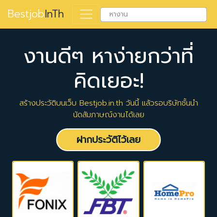
Bestjob
InTh
งานดีๆ หาง่ายกว่าที่
คิดเยอะ!
สร้างประวัติบนเว็บ Bestjob.in.th วันนี้ แล้วรอบริษัทชั้นนำ
นัดสัมภาษณ์งานได้เลย
ฝากประวัติไว้เลย