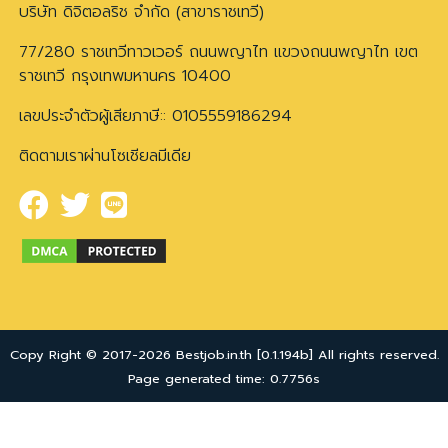
บริษัท ดิจิตอลริช จำกัด (สาขาราชเทวี)
77/280 ราชเทวีทาวเวอร์ ถนนพญาไท แขวงถนนพญาไท เขต
ราชเทวี กรุงเทพมหานคร 10400
เลขประจำตัวผู้เสียภาษี:: 0105559186294
ติดตามเราผ่านโซเชียลมีเดีย
Copy Right © 2017-2026 Bestjob.in.th [0.1.194b] All rights reserved.
Page generated time: 0.7756s