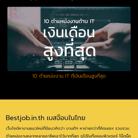
10 ตำแหน่งงาน IT ที่เงินเดือนสูงที่สุด
Bestjob.in.th เบสจ๊อบในไทย
เว็บไซต์หางานแนวใหม่ที่มีแนวคิดว่า งานดีๆ หาง่ายกว่าที่คิดเยอะ! รวบรวม
ตำแหน่งงานหลากหลายอาชีพเอาไว้มากที่สุด ดูได้ในทั้งคอมพิวเตอร์ โน็ตบุ๊ค