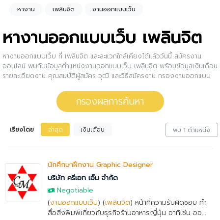
หางาน
เพลินจิต
งานออกแบบเว็บ
หางานออกแบบเว็บ เพลินจิต
หางานออกแบบเว็บ ที่ เพลินจิต และละแวกใกล้เคียงได้แล้ววันนี้ สมัครงาน
ออนไลน์ พบกับข้อมูลตำแหน่งงานออกแบบเว็บ เพลินจิต พร้อมข้อมูลเงินเดือน
รายละเอียดงาน คุณสมบัติผู้สมัคร วุฒิ และวิธีสมัครงาน กรองงานออกแบบ
เว็บ เพลินจิต ให้กับคุณ สนใจตำแหน่งงานไหน ให้คลิกดูรายละเอียดของ
ตำแหน่งงานนั้นๆได้เลย หรือคุณสามารถปรับการกรองผลการค้นหาได้อีกด้วย
กรองผลการค้นหา
เรียงโดย
ล่าสุด
เงินเดือน
พบ 1 ตำแหน่ง
นักศึกษาฝึกงาน Graphic Designer
บริษัท ครีเอท เอ็ม จำกัด
Negotiable
(
งานออกแบบเว็บ
) (
เพลินจิต
) หน้าที่ความรับผิดชอบ ทำ
สื่อสิ่งพิมพ์เกี่ยวกับธุรกิจร้านอาหารญี่ปุ่น อาทิเช่น ออ...