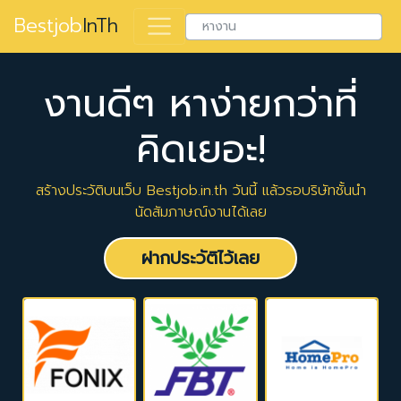
Bestjob
InTh
งานดีๆ หาง่ายกว่าที่
คิดเยอะ!
สร้างประวัติบนเว็บ Bestjob.in.th วันนี้ แล้วรอบริษัทชั้นนำ
นัดสัมภาษณ์งานได้เลย
ฝากประวัติไว้เลย