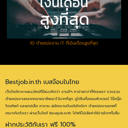
10 ตำแหน่งงาน IT ที่เงินเดือนสูงที่สุด
Bestjob.in.th เบสจ๊อบในไทย
เว็บไซต์หางานแนวใหม่ที่มีแนวคิดว่า งานดีๆ หาง่ายกว่าที่คิดเยอะ! รวบรวม
ตำแหน่งงานหลากหลายอาชีพเอาไว้มากที่สุด ดูได้ในทั้งคอมพิวเตอร์ โน็ตบุ๊ค
โทรศัพท์ และแทปเล็ต หางาน สมัครงานกับบริษัทดังๆ ตำแหน่งงานเทพที่
เหมาะกับตัวเรา ผ่านเว็บไซต์ Bestjob.in.th ได้ฟรีไม่เสียค่าใช้จ่ายใดๆทั้งสิ้น
ฝากประวัติกับเรา ฟรี 100%