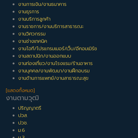
งานการเงิน/งานธนาคาร
งานธุรการ
งานบริการลูกค้า
งานราชการ/งานบริการสาธารณะ
งานวิศวกรรม
งานช่างเทคนิค
งานไอที/โปรแกรมเมอร์/เว็บ/อีคอมเมิร์ซ
งานสถาปนิก/งานออกแบบ
งานท่องเที่ยว/งานโรงแรม/ร้านอาหาร
งานบุคคล/งานพัฒนา/งานฝึกอบรม
งานด้านการแพทย์/งานสาธารณะสุข
[แสดงทั้งหมด]
งานตามวุฒิ
ปริญญาตรี
ปวส.
ปวช.
ม.6
ม.3