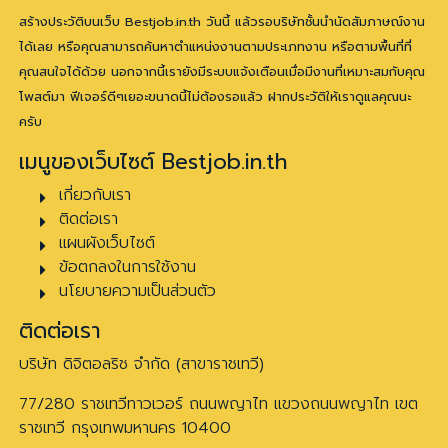
สร้างประวัติบนเว็บ Bestjob.in.th วันนี้ แล้วรอบริษัทชั้นนำนัดสัมภาษณ์งาน
ได้เลย หรือคุณสามารถค้นหาตำแหน่งงานตามประเภทงาน หรือตามพื้นที่ที่
คุณสนใจได้ด้วย นอกจากนี้เรายังมีระบบแจ้งเตือนเมื่อมีงานที่เหมาะสมกับคุณ
โพสต์มา ฟีเจอร์ดีๆเยอะขนาดนี้ไม่ต้องรอแล้ว ฝากประวัติให้เราดูแลคุณนะ
ครับ
เมนูของเว็บไซต์ Bestjob.in.th
เกี่ยวกับเรา
ติดต่อเรา
แผนผังเว็บไซต์
ข้อตกลงในการใช้งาน
นโยบายความเป็นส่วนตัว
ติดต่อเรา
บริษัท ดิจิตอลริช จำกัด (สาขาราชเทวี)
77/280 ราชเทวีทาวเวอร์ ถนนพญาไท แขวงถนนพญาไท เขต
ราชเทวี กรุงเทพมหานคร 10400