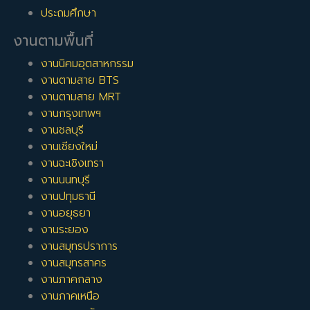
งานที่เกี่ยวข้องกับ งานขาย
ประถมศึกษา
คุณสามารถกรองผลการค้นหาได้ด้วยตำแหน่งงานที่เกี่ยวข้องต่อไป
งานตามพื้นที่
นี้:
งานนิคมอุตสาหกรรม
งานขายปลีก
,
งานขายระหว่างประเทศ
,
งานขายยาและอุปกรณ์การ
งานตามสาย BTS
แพทย์
,
งานขายทางโทรศัพท์
,
งานวิศวกรขาย
,
งานขายไอที
,
งาน
งานตามสาย MRT
สนับสนุนการขาย
,
งานธุรการฝ่ายขาย
,
งานตัวแทนประกันภัย
,
งาน
งานกรุงเทพฯ
ขาย
งานชลบุรี
*การแบ่งหมวดหมู่งาน จัดทำโดยพนักงานธุรการฝ่ายสรรหาบุคลากร
งานเชียงใหม่
ซึ่งอาจจะไม่รู้จักสายงานนี้ลึกซึ้งเท่าผู้ที่ทำงานในสายงานโดยตรง
งานฉะเชิงเทรา
หากบางงานจัดไม่ตรงหมวดหมู่ที่ควรจะเป็น ก็ต้องขออภัยมา ณ ที่นี้
งานนนทบุรี
ด้วยครับ
งานปทุมธานี
งานอยุธยา
งานขาย ชลบุรี
,
งานขาย กทม
,
งานขาย นนทบุรี
งานระยอง
BestjobInTh Team
งานสมุทรปราการ
งานสมุทรสาคร
งานภาคกลาง
งานภาคเหนือ