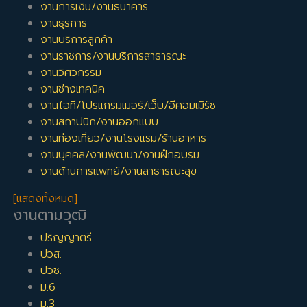
งานการเงิน/งานธนาคาร
2. ค่าคอมมิสชันแบบอินเทนซีพ
งานธุรการ
หรือการรับค่ายอดขายเป็นจำนวนเงินเลย ยกตัวอย่างจริงเช่น
งานบริการลูกค้า
พนักงานขายรถยนต์แบรนด์ญี่ปุ่นแห่งหนึ่ง จะได้รับค่าตอบแทนเป็น
งานราชการ/งานบริการสาธารณะ
เงิน 4000 บาทสำหรับการขายรถยนต์ 1 คัน เป็นต้นโดยส่วนมาก
งานวิศวกรรม
แล้วพนักงานขายที่ประสบความสำเร็จจะมีรายได้โดยรวมจากทั้งเงิน
งานช่างเทคนิค
เดือนและค่าคอมมิสชันอยู่ที่ 30000 – 40000 บาทขึ้นไปต่อคน แต่
งานไอที/โปรแกรมเมอร์/เว็บ/อีคอมเมิร์ซ
ถ้าหากเป็นพนักงานขายที่เทพมาก ก็อาจจะมีรายได้ในส่วนนี้เหยียบ
งานสถาปนิก/งานออกแบบ
แสนบาทต่อเดือนเลยก็เป็นได้ แต่ก็ต้องใช้ทั้งประสบการณ์จากการ
ขายมาอย่างโชกโชน รวมถึงกึ๋นส่วนบุคคลที่สอนกันไม่ได้ จึงจะ
งานท่องเที่ยว/งานโรงแรม/ร้านอาหาร
สามารถขึ้นไปถึงจุดนั้นได้
งานบุคคล/งานพัฒนา/งานฝึกอบรม
งานด้านการแพทย์/งานสาธารณะสุข
ทางจ๊อบเทพก็แนะนำว่า ให้ลองไปสัมภาษณ์งานขายกับหลายๆบริษัท
หากถูกใจบริษัทไหนคุณก็จะรู้ตัวเองทันทีในตอนนั้นเลยว่า บริษัทนี้เข้า
[แสดงทั้งหมด]
กับคุณหรือไม่
งานตามวุฒิ
วุฒิขั้นต่ำที่สมัครงานขายได้
ปริญญาตรี
วฺฒิขั้นต่ำก็แล้วแต่บริษัทอีกเช่นกัน แต่ส่วนมากแล้วก็จะดูที่ผลงาน
ปวส.
มากกว่าวุฒิ แต่ก็จะรับขั้นต่ำที่วุฒิ ม.6 ขึ้นไป อาจจะมีข้อยกเว้นอยู่
ปวช.
เล็กน้อยว่าถ้าหากขายสินค้าที่ต้องใช้ความรู้ในระดับสูงเช่น รีเทลยา ก็
ม.6
จะรับวุฒิ ปริญญาตรี เป็นอย่างน้อย
ม.3