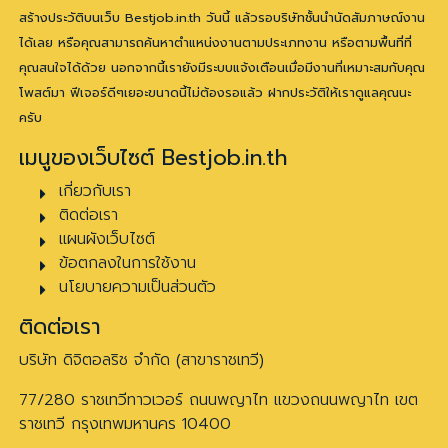
สร้างประวัติบนเว็บ Bestjob.in.th วันนี้ แล้วรอบริษัทชั้นนำนัดสัมภาษณ์งาน
ได้เลย หรือคุณสามารถค้นหาตำแหน่งงานตามประเภทงาน หรือตามพื้นที่ที่
คุณสนใจได้ด้วย นอกจากนี้เรายังมีระบบแจ้งเตือนเมื่อมีงานที่เหมาะสมกับคุณ
โพสต์มา ฟีเจอร์ดีๆเยอะขนาดนี้ไม่ต้องรอแล้ว ฝากประวัติให้เราดูแลคุณนะ
ครับ
เมนูของเว็บไซต์ Bestjob.in.th
เกี่ยวกับเรา
ติดต่อเรา
แผนผังเว็บไซต์
ข้อตกลงในการใช้งาน
นโยบายความเป็นส่วนตัว
ติดต่อเรา
บริษัท ดิจิตอลริช จำกัด (สาขาราชเทวี)
77/280 ราชเทวีทาวเวอร์ ถนนพญาไท แขวงถนนพญาไท เขต
ราชเทวี กรุงเทพมหานคร 10400