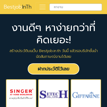
Bestjob
InTh
งานดีๆ หาง่ายกว่าที่
คิดเยอะ!
สร้างประวัติบนเว็บ Bestjob.in.th วันนี้ แล้วรอบริษัทชั้นนำ
นัดสัมภาษณ์งานได้เลย
ฝากประวัติไว้เลย