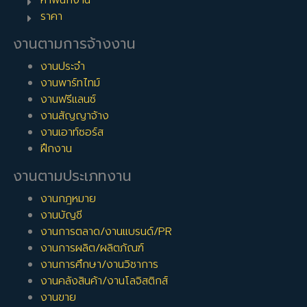
ของลูกค้า ไม่ว่าจะเป็นทางโทรศัพท์ หรือการแชทผ่านทั้ง
ราคา
แอพพลิเคชัน LINE, Facebook message หรือแชท
ผ่านระบบบนเว็บไซต์ พนักงานขายเชิงรับจะไม่ต้องออก
งานตามการจ้างงาน
ไปหาลูกค้าเองเลย แต่จะให้ฝ่ายการตลาดขององค์กรเป็น
งานประจำ
ผู้จัดทำแผนการตลาดเพื่อสื่อสารการตลาดกับลูกค้า และ
งานพาร์ทไทม์
ลูกค้าจะเป็นผู้ติดต่อติดต่อเข้ามาเอง ผ่านทางเซลล์ ซึ่งก็
งานฟรีแลนซ์
จะเสนอขายสินค้าและปิดการขายต่อไป
งานสัญญาจ้าง
รายรับของเซลล์
งานเอาท์ซอร์ส
ฝึกงาน
รายรับของเซล์จะเข้ามาจากหลายทางด้วยกัน และจะแตกต่างกันตาม
องค์กร โดยในบางองค์กรจะมีเงินเดือนเบื้องต้นให้ แต่ก็ไม่ได้สูงมาก
งานตามประเภทงาน
โดยส่วนใหญ่แล้วจะอยู่ที่ประมาณ
7,500
–
12,000
บาทต่อเดือน
ส่วนที่ได้มากเต็มเม็ดเต็มหน่วยจริงๆจะอยู่ที่ค่าคอมมิสชัน ซึ่งก็จะแตก
งานกฎหมาย
ต่างกันไปตามแต่ละบริษัท โดยส่วนใหญ่แล้วจะแบ่งออกเป็นสองส่วน
งานบัญชี
หลักๆคือ
งานการตลาด/งานแบรนด์/PR
1. ค่าคอมมิสชันเป็นเปอร์เซนต์
งานการผลิต/ผลิตภัณฑ์
งานการศึกษา/งานวิชาการ
คือได้รับคอมมิสชันตามยอดขาดโดยตรงเลย โดยส่วนมากแล้วค่า
งานคลังสินค้า/งานโลจิสติกส์
คอมมิสชันจะอยู่ที่ 1-3% ของยอดขาย แต่ก็จะแตกต่างกันไปตาม
งานขาย
สินค้าและบริการ ว่าขายยากขายง่ายขนาดไหน