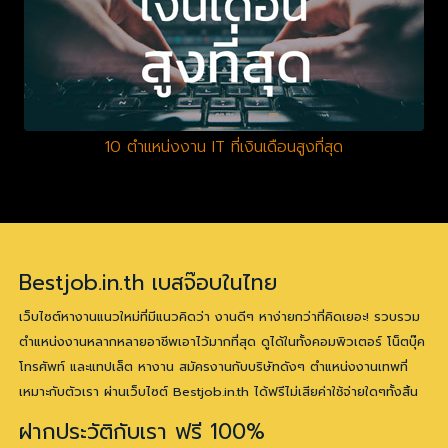
10 ตำแหน่งงาน IT ที่เงินเดือนสูงที่สุด
Bestjob.in.th เบสจ๊อบในไทย
เว็บไซต์หางานแนวใหม่ที่มีแนวคิดว่า งานดีๆ หาง่ายกว่าที่คิดเยอะ! รวบรวม
ตำแหน่งงานหลากหลายอาชีพเอาไว้มากที่สุด ดูได้ในทั้งคอมพิวเตอร์ โน็ตบุ๊ค
โทรศัพท์ และแทปเล็ต หางาน สมัครงานกับบริษัทดังๆ ตำแหน่งงานเทพที่
เหมาะกับตัวเรา ผ่านเว็บไซต์ Bestjob.in.th ได้ฟรีไม่เสียค่าใช้จ่ายใดๆทั้งสิ้น
ฝากประวัติกับเรา ฟรี 100%