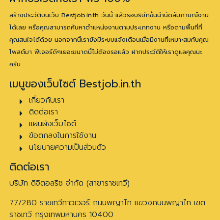
สร้างประวัติบนเว็บ Bestjob.in.th วันนี้ แล้วรอบริษัทชั้นนำนัดสัมภาษณ์งาน
ได้เลย หรือคุณสามารถค้นหาตำแหน่งงานตามประเภทงาน หรือตามพื้นที่ที่
คุณสนใจได้ด้วย นอกจากนี้เรายังมีระบบแจ้งเตือนเมื่อมีงานที่เหมาะสมกับคุณ
โพสต์มา ฟีเจอร์ดีๆเยอะขนาดนี้ไม่ต้องรอแล้ว ฝากประวัติให้เราดูแลคุณนะ
ครับ
เมนูของเว็บไซต์ Bestjob.in.th
เกี่ยวกับเรา
ติดต่อเรา
แผนผังเว็บไซต์
ข้อตกลงในการใช้งาน
นโยบายความเป็นส่วนตัว
ติดต่อเรา
บริษัท ดิจิตอลริช จำกัด (สาขาราชเทวี)
77/280 ราชเทวีทาวเวอร์ ถนนพญาไท แขวงถนนพญาไท เขต
ราชเทวี กรุงเทพมหานคร 10400