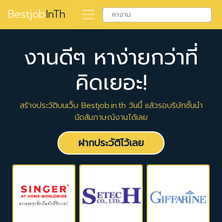
Bestjob
InTh
งานดีๆ หาง่ายกว่าที่
คิดเยอะ!
สร้างประวัติบนเว็บ Bestjob.in.th วันนี้ แล้วรอบริษัทชั้นนำ
นัดสัมภาษณ์งานได้เลย
ฝากประวัติไว้เลย