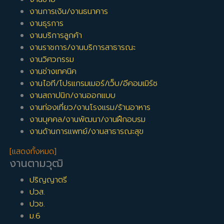
งานการเงิน/งานธนาคาร
งานธุรการ
งานบริการลูกค้า
งานราชการ/งานบริการสาธารณะ
งานวิศวกรรม
งานช่างเทคนิค
งานไอที/โปรแกรมเมอร์/เว็บ/อีคอมเมิร์ซ
งานสถาปนิก/งานออกแบบ
งานท่องเที่ยว/งานโรงแรม/ร้านอาหาร
งานบุคคล/งานพัฒนา/งานฝึกอบรม
งานด้านการแพทย์/งานสาธารณะสุข
[แสดงทั้งหมด]
งานตามวุฒิ
ปริญญาตรี
ปวส.
ปวช.
ม.6