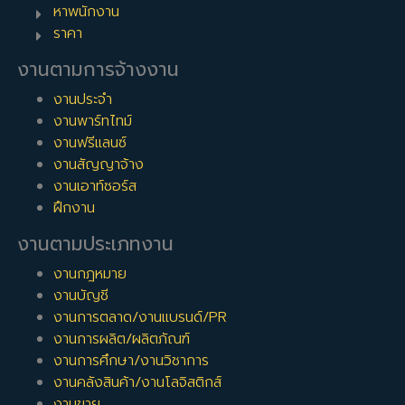
พระนครศรีอยุธยา
,
จังหวัดปทุมธานี
,
จังหวัดสมุทรสาคร
,
จังหวัด
หาพนักงาน
ขอนแก่น
,
จังหวัดนครปฐม
,
จังหวัดอ่างทอง
,
จังหวัดสระบุรี
,
ราคา
จังหวัดพิษณุโลก
,
จังหวัดเพชรบูรณ์
,
จังหวัดลพบุรี
,
จังหวัด
นครสวรรค์
,
จังหวัดสุพรรณบุรี
งานตามการจ้างงาน
พระประแดง
,
นิคมอุตสาหกรรมบางปู
,
นิคมอุตสาหกรรมบางพลี
,
งานประจำ
นิคมอุตสาหกรรมเอเชีย (สุวรรณภูมิ)
งานพาร์ทไทม์
งานฟรีแลนซ์
BestjobInTh Team
งานสัญญาจ้าง
งานเอาท์ซอร์ส
ฝึกงาน
งานตามประเภทงาน
งานกฎหมาย
งานบัญชี
งานการตลาด/งานแบรนด์/PR
งานการผลิต/ผลิตภัณฑ์
งานการศึกษา/งานวิชาการ
งานคลังสินค้า/งานโลจิสติกส์
งานขาย