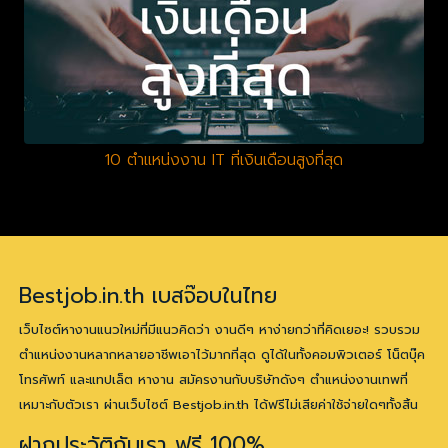
10 ตำแหน่งงาน IT ที่เงินเดือนสูงที่สุด
Bestjob.in.th เบสจ๊อบในไทย
เว็บไซต์หางานแนวใหม่ที่มีแนวคิดว่า งานดีๆ หาง่ายกว่าที่คิดเยอะ! รวบรวม
ตำแหน่งงานหลากหลายอาชีพเอาไว้มากที่สุด ดูได้ในทั้งคอมพิวเตอร์ โน็ตบุ๊ค
โทรศัพท์ และแทปเล็ต หางาน สมัครงานกับบริษัทดังๆ ตำแหน่งงานเทพที่
เหมาะกับตัวเรา ผ่านเว็บไซต์ Bestjob.in.th ได้ฟรีไม่เสียค่าใช้จ่ายใดๆทั้งสิ้น
ฝากประวัติกับเรา ฟรี 100%