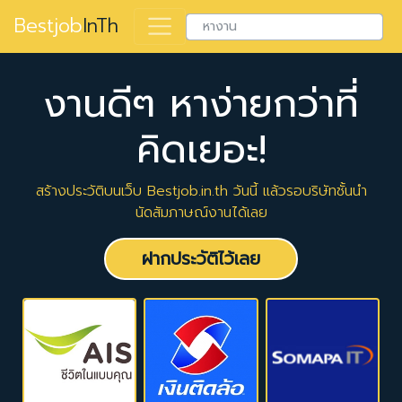
Bestjob
InTh
งานดีๆ หาง่ายกว่าที่
คิดเยอะ!
สร้างประวัติบนเว็บ Bestjob.in.th วันนี้ แล้วรอบริษัทชั้นนำ
นัดสัมภาษณ์งานได้เลย
ฝากประวัติไว้เลย