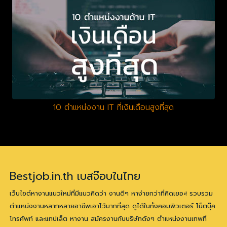
10 ตำแหน่งงาน IT ที่เงินเดือนสูงที่สุด
Bestjob.in.th เบสจ๊อบในไทย
เว็บไซต์หางานแนวใหม่ที่มีแนวคิดว่า งานดีๆ หาง่ายกว่าที่คิดเยอะ! รวบรวม
ตำแหน่งงานหลากหลายอาชีพเอาไว้มากที่สุด ดูได้ในทั้งคอมพิวเตอร์ โน็ตบุ๊ค
โทรศัพท์ และแทปเล็ต หางาน สมัครงานกับบริษัทดังๆ ตำแหน่งงานเทพที่