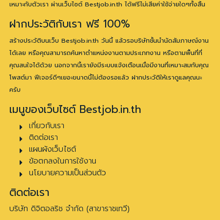
เหมาะกับตัวเรา ผ่านเว็บไซต์ Bestjob.in.th ได้ฟรีไม่เสียค่าใช้จ่ายใดๆทั้งสิ้น
ฝากประวัติกับเรา ฟรี 100%
สร้างประวัติบนเว็บ Bestjob.in.th วันนี้ แล้วรอบริษัทชั้นนำนัดสัมภาษณ์งาน
ได้เลย หรือคุณสามารถค้นหาตำแหน่งงานตามประเภทงาน หรือตามพื้นที่ที่
คุณสนใจได้ด้วย นอกจากนี้เรายังมีระบบแจ้งเตือนเมื่อมีงานที่เหมาะสมกับคุณ
โพสต์มา ฟีเจอร์ดีๆเยอะขนาดนี้ไม่ต้องรอแล้ว ฝากประวัติให้เราดูแลคุณนะ
ครับ
เมนูของเว็บไซต์ Bestjob.in.th
เกี่ยวกับเรา
ติดต่อเรา
แผนผังเว็บไซต์
ข้อตกลงในการใช้งาน
นโยบายความเป็นส่วนตัว
ติดต่อเรา
บริษัท ดิจิตอลริช จำกัด (สาขาราชเทวี)