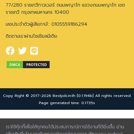
77/280 ราชเทวีทาวเวอร์ ถนนพญาไท แขวงถนนพญาไท เขต
ราชเทวี กรุงเทพมหานคร 10400
เลขประจำตัวผู้เสียภาษี:: 0105559186294
ติดตามเราผ่านโซเชียลมีเดีย
Copy Right © 2017-2026 Bestjob.in.th [0.1.194b] All rights reserved.
Page generated time: 0.1735s
เราใช้คุ้กกี้เพื่อให้ทุกคนได้ประสบการณ์การใช้งานที่ดียิ่งขึ้น อ่าน