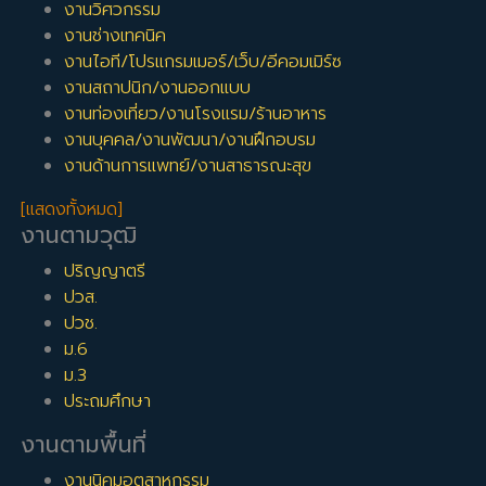
งานวิศวกรรม
งานช่างเทคนิค
งานไอที/โปรแกรมเมอร์/เว็บ/อีคอมเมิร์ซ
งานสถาปนิก/งานออกแบบ
งานท่องเที่ยว/งานโรงแรม/ร้านอาหาร
งานบุคคล/งานพัฒนา/งานฝึกอบรม
งานด้านการแพทย์/งานสาธารณะสุข
[แสดงทั้งหมด]
งานตามวุฒิ
ปริญญาตรี
ปวส.
ปวช.
ม.6
ม.3
ประถมศึกษา
งานตามพื้นที่
งานนิคมอุตสาหกรรม