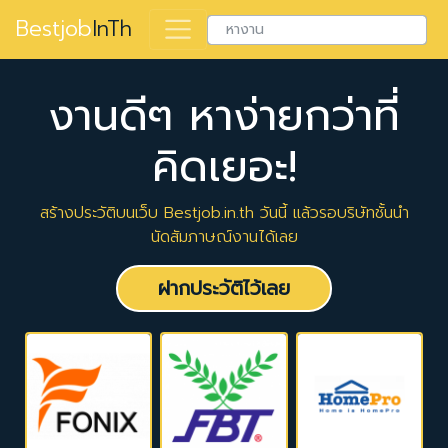
Bestjob
InTh
งานดีๆ หาง่ายกว่าที่
คิดเยอะ!
สร้างประวัติบนเว็บ Bestjob.in.th วันนี้ แล้วรอบริษัทชั้นนำ
นัดสัมภาษณ์งานได้เลย
ฝากประวัติไว้เลย