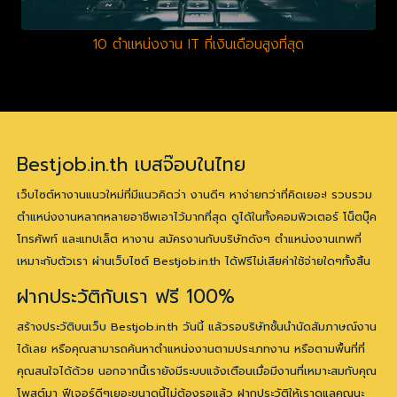
10 ตำแหน่งงาน IT ที่เงินเดือนสูงที่สุด
Bestjob.in.th เบสจ๊อบในไทย
เว็บไซต์หางานแนวใหม่ที่มีแนวคิดว่า งานดีๆ หาง่ายกว่าที่คิดเยอะ! รวบรวม
ตำแหน่งงานหลากหลายอาชีพเอาไว้มากที่สุด ดูได้ในทั้งคอมพิวเตอร์ โน็ตบุ๊ค
โทรศัพท์ และแทปเล็ต หางาน สมัครงานกับบริษัทดังๆ ตำแหน่งงานเทพที่
เหมาะกับตัวเรา ผ่านเว็บไซต์ Bestjob.in.th ได้ฟรีไม่เสียค่าใช้จ่ายใดๆทั้งสิ้น
ฝากประวัติกับเรา ฟรี 100%
สร้างประวัติบนเว็บ Bestjob.in.th วันนี้ แล้วรอบริษัทชั้นนำนัดสัมภาษณ์งาน
ได้เลย หรือคุณสามารถค้นหาตำแหน่งงานตามประเภทงาน หรือตามพื้นที่ที่
คุณสนใจได้ด้วย นอกจากนี้เรายังมีระบบแจ้งเตือนเมื่อมีงานที่เหมาะสมกับคุณ
โพสต์มา ฟีเจอร์ดีๆเยอะขนาดนี้ไม่ต้องรอแล้ว ฝากประวัติให้เราดูแลคุณนะ