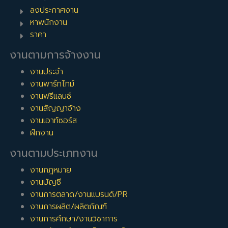
งานบัญชีเงินเดือน 25,000 บาทขึ้นไป
ลงประกาศงาน
งานบัญชีเงินเดือน 30,000 บาทขึ้นไป
หาพนักงาน
งานบัญชีเงินเดือน 40,000 บาทขึ้นไป
ราคา
บัญชีงบประมาณ
,
บัญชีภาษีอากร
,
บัญชีรายรับรายจ่าย
,
บัญชีลูก
งานตามการจ้างงาน
หนี้-เจ้าหนี้
,
ตรวจสอบบัญชี
,
ธุรการบัญชี
,
บัญชีทั่วไป
,
บัญชีการ
เงิน
,
การบัญชี
งานประจำ
งานพาร์ทไทม์
*การแบ่งหมวดหมู่งาน จัดทำโดยพนักงานธุรการฝ่ายสรรหาบุคลากร
งานฟรีแลนซ์
ซึ่งอาจจะไม่รู้จักสายงานนี้ลึกซึ้งเท่าผู้ที่ทำงานในสายงานโดยตรง
งานสัญญาจ้าง
หากบางงานจัดไม่ตรงหมวดหมู่ที่ควรจะเป็น ก็ต้องขออภัยมา ณ ที่นี้
งานเอาท์ซอร์ส
ด้วยครับ
ฝึกงาน
งานบัญชี กทม
,
งานบัญชี โคราช
,
งานบัญชี ลาดพร้าว
,
งานบัญชี
สงขลา
,
งานบัญชี ขอนแก่น
,
งานบัญชี ลาดกระบัง
,
งานบัญชี
งานตามประเภทงาน
ศรีนครินทร์
งานกฎหมาย
BestjobInTh Team
งานบัญชี
งานการตลาด/งานแบรนด์/PR
งานการผลิต/ผลิตภัณฑ์
งานการศึกษา/งานวิชาการ