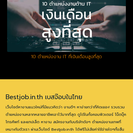
10 ตำแหน่งงาน IT ที่เงินเดือนสูงที่สุด
Bestjob.in.th เบสจ๊อบในไทย
เว็บไซต์หางานแนวใหม่ที่มีแนวคิดว่า งานดีๆ หาง่ายกว่าที่คิดเยอะ! รวบรวม
ตำแหน่งงานหลากหลายอาชีพเอาไว้มากที่สุด ดูได้ในทั้งคอมพิวเตอร์ โน็ตบุ๊ค
โทรศัพท์ และแทปเล็ต หางาน สมัครงานกับบริษัทดังๆ ตำแหน่งงานเทพที่
เหมาะกับตัวเรา ผ่านเว็บไซต์ Bestjob.in.th ได้ฟรีไม่เสียค่าใช้จ่ายใดๆทั้งสิ้น