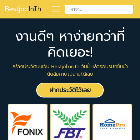
Bestjob
InTh
งานดีๆ หาง่ายกว่าที่
คิดเยอะ!
สร้างประวัติบนเว็บ Bestjob.in.th วันนี้ แล้วรอบริษัทชั้นนำ
นัดสัมภาษณ์งานได้เลย
ฝากประวัติไว้เลย