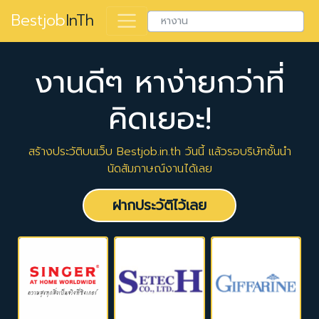
Bestjob
InTh
งานดีๆ หาง่ายกว่าที่
คิดเยอะ!
สร้างประวัติบนเว็บ Bestjob.in.th วันนี้ แล้วรอบริษัทชั้นนำ
นัดสัมภาษณ์งานได้เลย
ฝากประวัติไว้เลย