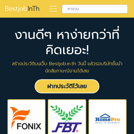
Bestjob
InTh
งานดีๆ หาง่ายกว่าที่
คิดเยอะ!
สร้างประวัติบนเว็บ Bestjob.in.th วันนี้ แล้วรอบริษัทชั้นนำ
นัดสัมภาษณ์งานได้เลย
ฝากประวัติไว้เลย