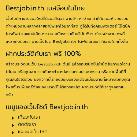
Bestjob.in.th เบสจ๊อบในไทย
เว็บไซต์หางานแนวใหม่ที่มีแนวคิดว่า งานดีๆ หาง่ายกว่าที่คิดเยอะ! รวบรวม
ตำแหน่งงานหลากหลายอาชีพเอาไว้มากที่สุด ดูได้ในทั้งคอมพิวเตอร์ โน็ตบุ๊ค
โทรศัพท์ และแทปเล็ต หางาน สมัครงานกับบริษัทดังๆ ตำแหน่งงานเทพที่
เหมาะกับตัวเรา ผ่านเว็บไซต์ Bestjob.in.th ได้ฟรีไม่เสียค่าใช้จ่ายใดๆทั้งสิ้น
ฝากประวัติกับเรา ฟรี 100%
สร้างประวัติบนเว็บ Bestjob.in.th วันนี้ แล้วรอบริษัทชั้นนำนัดสัมภาษณ์งาน
ได้เลย หรือคุณสามารถค้นหาตำแหน่งงานตามประเภทงาน หรือตามพื้นที่ที่
คุณสนใจได้ด้วย นอกจากนี้เรายังมีระบบแจ้งเตือนเมื่อมีงานที่เหมาะสมกับคุณ
โพสต์มา ฟีเจอร์ดีๆเยอะขนาดนี้ไม่ต้องรอแล้ว ฝากประวัติให้เราดูแลคุณนะ
ครับ
เมนูของเว็บไซต์ Bestjob.in.th
เกี่ยวกับเรา
ติดต่อเรา
แผนผังเว็บไซต์