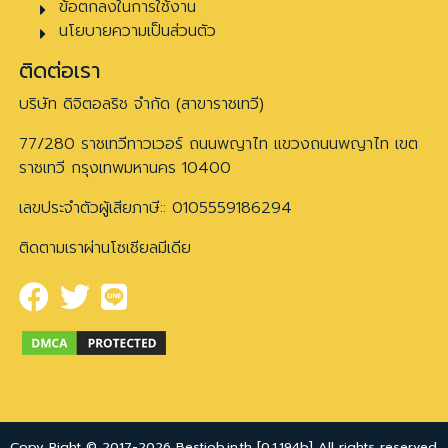
ข้อตกลงในการใช้งาน
นโยบายความเป็นส่วนตัว
ติดต่อเรา
บริษัท ดิจิตอลริช จำกัด (สาขาราชเทวี)
77/280 ราชเทวีทาวเวอร์ ถนนพญาไท แขวงถนนพญาไท เขต
ราชเทวี กรุงเทพมหานคร 10400
เลขประจำตัวผู้เสียภาษี:: 0105559186294
ติดตามเราผ่านโซเชียลมีเดีย
Copy Right © 2017-2026 Bestjob.in.th [0.1.194b] All rights reserved.