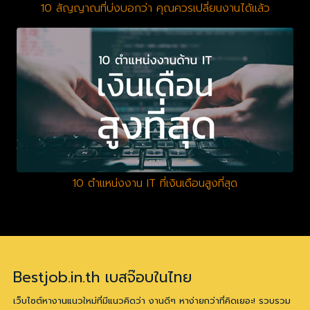
10 สัญญาณที่บ่งบอกว่า คุณควรเปลี่ยนงานได้แล้ว
10 ตำแหน่งงาน IT ที่เงินเดือนสูงที่สุด
Bestjob.in.th เบสจ๊อบในไทย
เว็บไซต์หางานแนวใหม่ที่มีแนวคิดว่า งานดีๆ หาง่ายกว่าที่คิดเยอะ! รวบรวม