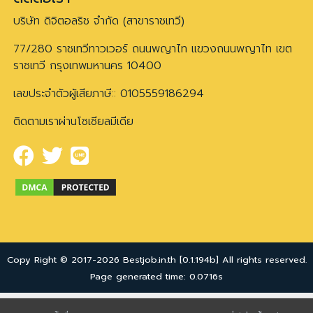
บริษัท ดิจิตอลริช จำกัด (สาขาราชเทวี)
77/280 ราชเทวีทาวเวอร์ ถนนพญาไท แขวงถนนพญาไท เขต
ราชเทวี กรุงเทพมหานคร 10400
เลขประจำตัวผู้เสียภาษี:: 0105559186294
ติดตามเราผ่านโซเชียลมีเดีย
Copy Right © 2017-2026 Bestjob.in.th [0.1.194b] All rights reserved.
Page generated time: 0.0716s