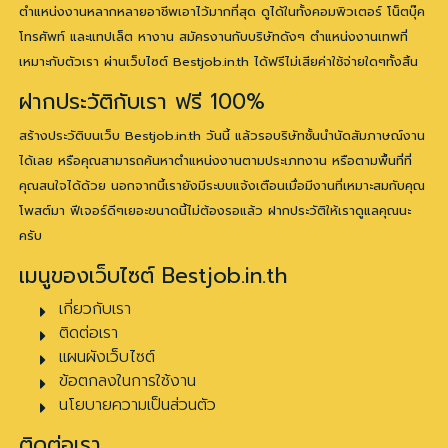
ตำแหน่งงานหลากหลายอาชีพเอาไว้มากที่สุด ดูได้ในทั้งคอมพิวเตอร์ โน็ตบุ๊ค
โทรศัพท์ และแทปเล็ต หางาน สมัครงานกับบริษัทดังๆ ตำแหน่งงานเทพที่
เหมาะกับตัวเรา ผ่านเว็บไซต์ Bestjob.in.th ได้ฟรีไม่เสียค่าใช้จ่ายใดๆทั้งสิ้น
ฝากประวัติกับเรา ฟรี 100%
สร้างประวัติบนเว็บ Bestjob.in.th วันนี้ แล้วรอบริษัทชั้นนำนัดสัมภาษณ์งาน
ได้เลย หรือคุณสามารถค้นหาตำแหน่งงานตามประเภทงาน หรือตามพื้นที่ที่
คุณสนใจได้ด้วย นอกจากนี้เรายังมีระบบแจ้งเตือนเมื่อมีงานที่เหมาะสมกับคุณ
โพสต์มา ฟีเจอร์ดีๆเยอะขนาดนี้ไม่ต้องรอแล้ว ฝากประวัติให้เราดูแลคุณนะ
ครับ
เมนูของเว็บไซต์ Bestjob.in.th
เกี่ยวกับเรา
ติดต่อเรา
แผนผังเว็บไซต์
ข้อตกลงในการใช้งาน
นโยบายความเป็นส่วนตัว
ติดต่อเรา