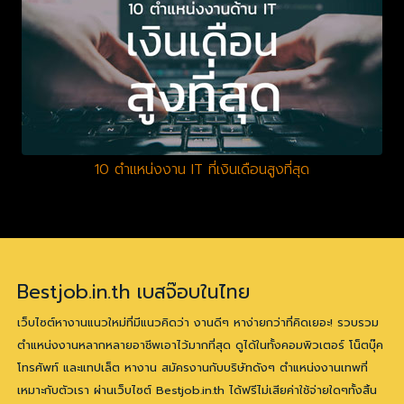
10 ตำแหน่งงาน IT ที่เงินเดือนสูงที่สุด
Bestjob.in.th เบสจ๊อบในไทย
เว็บไซต์หางานแนวใหม่ที่มีแนวคิดว่า งานดีๆ หาง่ายกว่าที่คิดเยอะ! รวบรวม
ตำแหน่งงานหลากหลายอาชีพเอาไว้มากที่สุด ดูได้ในทั้งคอมพิวเตอร์ โน็ตบุ๊ค
โทรศัพท์ และแทปเล็ต หางาน สมัครงานกับบริษัทดังๆ ตำแหน่งงานเทพที่
เหมาะกับตัวเรา ผ่านเว็บไซต์ Bestjob.in.th ได้ฟรีไม่เสียค่าใช้จ่ายใดๆทั้งสิ้น