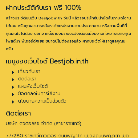
ฝากประวัติกับเรา ฟรี 100%
สร้างประวัติบนเว็บ Bestjob.in.th วันนี้ แล้วรอบริษัทชั้นนำนัดสัมภาษณ์งาน
ได้เลย หรือคุณสามารถค้นหาตำแหน่งงานตามประเภทงาน หรือตามพื้นที่ที่
คุณสนใจได้ด้วย นอกจากนี้เรายังมีระบบแจ้งเตือนเมื่อมีงานที่เหมาะสมกับคุณ
โพสต์มา ฟีเจอร์ดีๆเยอะขนาดนี้ไม่ต้องรอแล้ว ฝากประวัติให้เราดูแลคุณนะ
ครับ
เมนูของเว็บไซต์ Bestjob.in.th
เกี่ยวกับเรา
ติดต่อเรา
แผนผังเว็บไซต์
ข้อตกลงในการใช้งาน
นโยบายความเป็นส่วนตัว
ติดต่อเรา
บริษัท ดิจิตอลริช จำกัด (สาขาราชเทวี)
77/280 ราชเทวีทาวเวอร์ ถนนพญาไท แขวงถนนพญาไท เขต