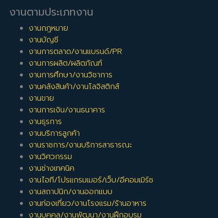
งานตามประเภทงาน
งานกฎหมาย
งานบัญชี
งานการตลาด/งานแบรนด์/PR
งานการผลิต/ผลิตภัณฑ์
งานการศึกษา/งานวิชาการ
งานคลังสินค้า/งานโลจิสติกส์
งานขาย
งานการเงิน/งานธนาคาร
งานธุรการ
งานบริการลูกค้า
งานราชการ/งานบริการสาธารณะ
งานวิศวกรรม
งานช่างเทคนิค
งานไอที/โปรแกรมเมอร์/เว็บ/อีคอมเมิร์ซ
งานสถาปนิก/งานออกแบบ
งานท่องเที่ยว/งานโรงแรม/ร้านอาหาร
งานบุคคล/งานพัฒนา/งานฝึกอบรม