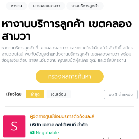
หางาน
เขตคลองสามวา
งานบริการลูกค้า
หางานบริการลูกค้า เขตคลอง
สามวา
หางานบริการลูกค้า ที่ เขตคลองสามวา และละแวกใกล้เคียงได้แล้ววันนี้ สมัคร
งานออนไลน์ พบกับข้อมูลตำแหน่งงานบริการลูกค้า เขตคลองสามวา พร้อม
ข้อมูลเงินเดือน รายละเอียดงาน คุณสมบัติผู้สมัคร วุฒิ และวิธีสมัครงาน
กรองงานบริการลูกค้า เขตคลองสามวา ให้กับคุณ สนใจตำแหน่งงานไหน ให้
คลิกดูรายละเอียดของตำแหน่งงานนั้นๆได้เลย หรือคุณสามารถปรับการกรอง
กรองผลการค้นหา
ผลการค้นหาได้อีกด้วย
เรียงโดย
ล่าสุด
เงินเดือน
พบ 5 ตำแหน่ง
ผู้จัดการศูนย์ซ่อมบริการตัวถังและสี
S
บริษัท เอส.เค.ออโต้เพนท์ จำกัด
Negotiable