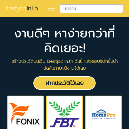
Bestjob
InTh
งานดีๆ หาง่ายกว่าที่
คิดเยอะ!
สร้างประวัติบนเว็บ Bestjob.in.th วันนี้ แล้วรอบริษัทชั้นนำ
นัดสัมภาษณ์งานได้เลย
ฝากประวัติไว้เลย