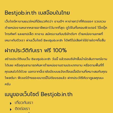
Bestjob.in.th เบสจ๊อบในไทย
เว็บไซต์หางานแนวใหม่ที่มีแนวคิดว่า งานดีๆ หาง่ายกว่าที่คิดเยอะ! รวบรวม
ตำแหน่งงานหลากหลายอาชีพเอาไว้มากที่สุด ดูได้ในทั้งคอมพิวเตอร์ โน็ตบุ๊ค
โทรศัพท์ และแทปเล็ต หางาน สมัครงานกับบริษัทดังๆ ตำแหน่งงานเทพที่
เหมาะกับตัวเรา ผ่านเว็บไซต์ Bestjob.in.th ได้ฟรีไม่เสียค่าใช้จ่ายใดๆทั้งสิ้น
ฝากประวัติกับเรา ฟรี 100%
สร้างประวัติบนเว็บ Bestjob.in.th วันนี้ แล้วรอบริษัทชั้นนำนัดสัมภาษณ์งาน
ได้เลย หรือคุณสามารถค้นหาตำแหน่งงานตามประเภทงาน หรือตามพื้นที่ที่
คุณสนใจได้ด้วย นอกจากนี้เรายังมีระบบแจ้งเตือนเมื่อมีงานที่เหมาะสมกับคุณ
โพสต์มา ฟีเจอร์ดีๆเยอะขนาดนี้ไม่ต้องรอแล้ว ฝากประวัติให้เราดูแลคุณนะ
ครับ
เมนูของเว็บไซต์ Bestjob.in.th
เกี่ยวกับเรา
ติดต่อเรา