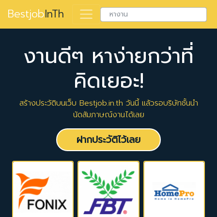
Bestjob
InTh
งานดีๆ หาง่ายกว่าที่
คิดเยอะ!
สร้างประวัติบนเว็บ Bestjob.in.th วันนี้ แล้วรอบริษัทชั้นนำ
นัดสัมภาษณ์งานได้เลย
ฝากประวัติไว้เลย