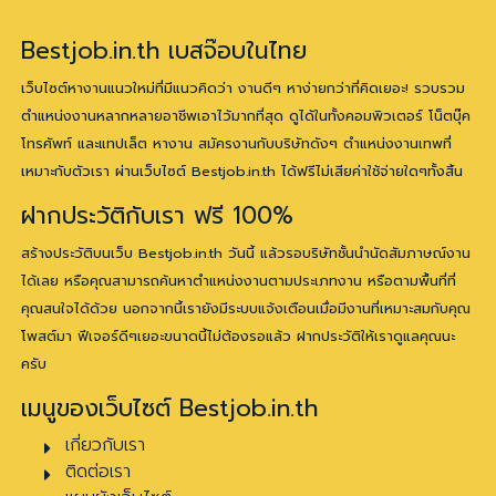
Bestjob.in.th เบสจ๊อบในไทย
เว็บไซต์หางานแนวใหม่ที่มีแนวคิดว่า งานดีๆ หาง่ายกว่าที่คิดเยอะ! รวบรวม
ตำแหน่งงานหลากหลายอาชีพเอาไว้มากที่สุด ดูได้ในทั้งคอมพิวเตอร์ โน็ตบุ๊ค
โทรศัพท์ และแทปเล็ต หางาน สมัครงานกับบริษัทดังๆ ตำแหน่งงานเทพที่
เหมาะกับตัวเรา ผ่านเว็บไซต์ Bestjob.in.th ได้ฟรีไม่เสียค่าใช้จ่ายใดๆทั้งสิ้น
ฝากประวัติกับเรา ฟรี 100%
สร้างประวัติบนเว็บ Bestjob.in.th วันนี้ แล้วรอบริษัทชั้นนำนัดสัมภาษณ์งาน
ได้เลย หรือคุณสามารถค้นหาตำแหน่งงานตามประเภทงาน หรือตามพื้นที่ที่
คุณสนใจได้ด้วย นอกจากนี้เรายังมีระบบแจ้งเตือนเมื่อมีงานที่เหมาะสมกับคุณ
โพสต์มา ฟีเจอร์ดีๆเยอะขนาดนี้ไม่ต้องรอแล้ว ฝากประวัติให้เราดูแลคุณนะ
ครับ
เมนูของเว็บไซต์ Bestjob.in.th
เกี่ยวกับเรา
ติดต่อเรา