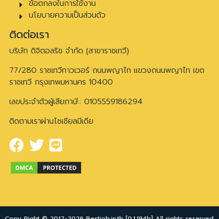
ข้อตกลงในการใช้งาน
นโยบายความเป็นส่วนตัว
ติดต่อเรา
บริษัท ดิจิตอลริช จำกัด (สาขาราชเทวี)
77/280 ราชเทวีทาวเวอร์ ถนนพญาไท แขวงถนนพญาไท เขต
ราชเทวี กรุงเทพมหานคร 10400
เลขประจำตัวผู้เสียภาษี:: 0105559186294
ติดตามเราผ่านโซเชียลมีเดีย
Copy Right © 2017-2026 Bestjob.in.th [0.1.194b] All rights reserved.