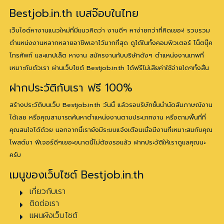
Bestjob.in.th เบสจ๊อบในไทย
เว็บไซต์หางานแนวใหม่ที่มีแนวคิดว่า งานดีๆ หาง่ายกว่าที่คิดเยอะ! รวบรวม
ตำแหน่งงานหลากหลายอาชีพเอาไว้มากที่สุด ดูได้ในทั้งคอมพิวเตอร์ โน็ตบุ๊ค
โทรศัพท์ และแทปเล็ต หางาน สมัครงานกับบริษัทดังๆ ตำแหน่งงานเทพที่
เหมาะกับตัวเรา ผ่านเว็บไซต์ Bestjob.in.th ได้ฟรีไม่เสียค่าใช้จ่ายใดๆทั้งสิ้น
ฝากประวัติกับเรา ฟรี 100%
สร้างประวัติบนเว็บ Bestjob.in.th วันนี้ แล้วรอบริษัทชั้นนำนัดสัมภาษณ์งาน
ได้เลย หรือคุณสามารถค้นหาตำแหน่งงานตามประเภทงาน หรือตามพื้นที่ที่
คุณสนใจได้ด้วย นอกจากนี้เรายังมีระบบแจ้งเตือนเมื่อมีงานที่เหมาะสมกับคุณ
โพสต์มา ฟีเจอร์ดีๆเยอะขนาดนี้ไม่ต้องรอแล้ว ฝากประวัติให้เราดูแลคุณนะ
ครับ
เมนูของเว็บไซต์ Bestjob.in.th
เกี่ยวกับเรา
ติดต่อเรา
แผนผังเว็บไซต์