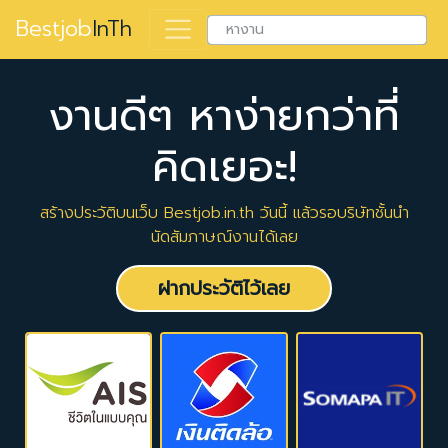
Bestjob
InTh
งานดีๆ หาง่ายกว่าที่
คิดเยอะ!
สร้างประวัติบนเว็บ Bestjob.in.th วันนี้ แล้วรอบริษัทชั้นนำ
นัดสัมภาษณ์งานได้เลย
ฝากประวัติไว้เลย