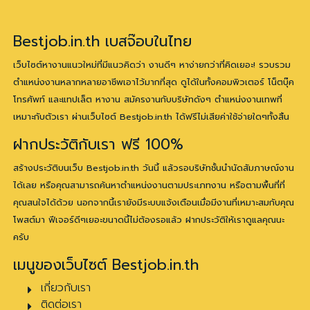
Bestjob.in.th เบสจ๊อบในไทย
เว็บไซต์หางานแนวใหม่ที่มีแนวคิดว่า งานดีๆ หาง่ายกว่าที่คิดเยอะ! รวบรวม
ตำแหน่งงานหลากหลายอาชีพเอาไว้มากที่สุด ดูได้ในทั้งคอมพิวเตอร์ โน็ตบุ๊ค
โทรศัพท์ และแทปเล็ต หางาน สมัครงานกับบริษัทดังๆ ตำแหน่งงานเทพที่
เหมาะกับตัวเรา ผ่านเว็บไซต์ Bestjob.in.th ได้ฟรีไม่เสียค่าใช้จ่ายใดๆทั้งสิ้น
ฝากประวัติกับเรา ฟรี 100%
สร้างประวัติบนเว็บ Bestjob.in.th วันนี้ แล้วรอบริษัทชั้นนำนัดสัมภาษณ์งาน
ได้เลย หรือคุณสามารถค้นหาตำแหน่งงานตามประเภทงาน หรือตามพื้นที่ที่
คุณสนใจได้ด้วย นอกจากนี้เรายังมีระบบแจ้งเตือนเมื่อมีงานที่เหมาะสมกับคุณ
โพสต์มา ฟีเจอร์ดีๆเยอะขนาดนี้ไม่ต้องรอแล้ว ฝากประวัติให้เราดูแลคุณนะ
ครับ
เมนูของเว็บไซต์ Bestjob.in.th
เกี่ยวกับเรา
ติดต่อเรา