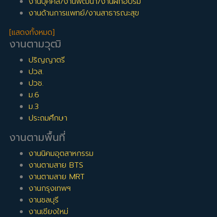
งานบุคคล/งานพัฒนา/งานฝึกอบรม
งานด้านการแพทย์/งานสาธารณะสุข
[แสดงทั้งหมด]
งานตามวุฒิ
ปริญญาตรี
ปวส.
ปวช.
ม.6
ม.3
ประถมศึกษา
งานตามพื้นที่
งานนิคมอุตสาหกรรม
งานตามสาย BTS
งานตามสาย MRT
งานกรุงเทพฯ
งานชลบุรี
งานเชียงใหม่