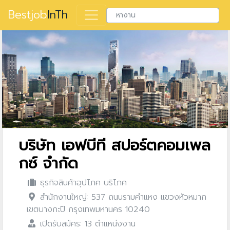
Bestjob
InTh
บริษัท เอฟบีที สปอร์ตคอมเพล
กซ์ จำกัด
ธุรกิจสินค้าอุปโภค บริโภค
สำนักงานใหญ่: 537 ถนนรามคำแหง แขวงหัวหมาก
เขตบางกะปิ กรุงเทพมหานคร 10240
เปิดรับสมัคร: 13 ตำแหน่งงาน