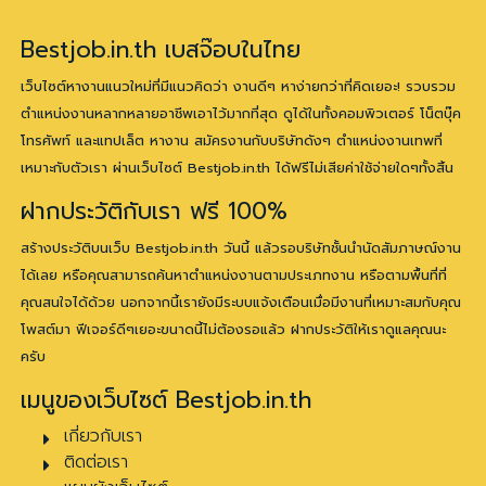
Bestjob.in.th เบสจ๊อบในไทย
เว็บไซต์หางานแนวใหม่ที่มีแนวคิดว่า งานดีๆ หาง่ายกว่าที่คิดเยอะ! รวบรวม
ตำแหน่งงานหลากหลายอาชีพเอาไว้มากที่สุด ดูได้ในทั้งคอมพิวเตอร์ โน็ตบุ๊ค
โทรศัพท์ และแทปเล็ต หางาน สมัครงานกับบริษัทดังๆ ตำแหน่งงานเทพที่
เหมาะกับตัวเรา ผ่านเว็บไซต์ Bestjob.in.th ได้ฟรีไม่เสียค่าใช้จ่ายใดๆทั้งสิ้น
ฝากประวัติกับเรา ฟรี 100%
สร้างประวัติบนเว็บ Bestjob.in.th วันนี้ แล้วรอบริษัทชั้นนำนัดสัมภาษณ์งาน
ได้เลย หรือคุณสามารถค้นหาตำแหน่งงานตามประเภทงาน หรือตามพื้นที่ที่
คุณสนใจได้ด้วย นอกจากนี้เรายังมีระบบแจ้งเตือนเมื่อมีงานที่เหมาะสมกับคุณ
โพสต์มา ฟีเจอร์ดีๆเยอะขนาดนี้ไม่ต้องรอแล้ว ฝากประวัติให้เราดูแลคุณนะ
ครับ
เมนูของเว็บไซต์ Bestjob.in.th
เกี่ยวกับเรา
ติดต่อเรา