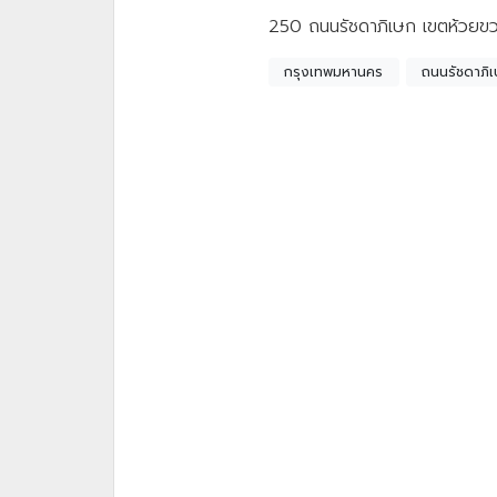
250 ถนนรัชดาภิเษก เขตห้วยข
กรุงเทพมหานคร
ถนนรัชดาภิ