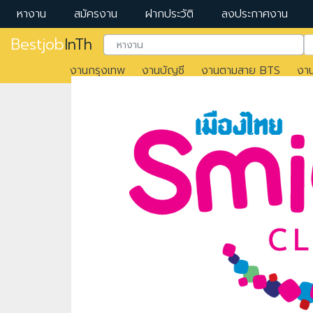
หางาน
สมัครงาน
ฝากประวัติ
ลงประกาศงาน
Bestjob
InTh
งานกรุงเทพ
งานบัญชี
งานตามสาย BTS
งา