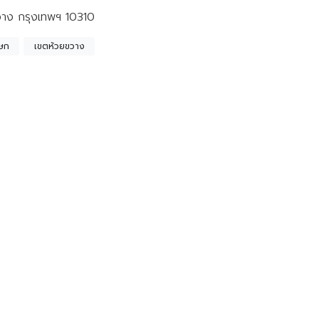
วาง กรุงเทพฯ 10310
เษก
เขตห้วยขวาง