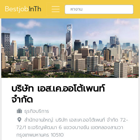
Bestjob
InTh
บริษัท เอส.เค.ออโต้เพนท์
จำกัด
ธุรกิจบริการ
สำนักงานใหญ่: บริษัท เอส.เค.ออโต้เพนท์ จำกัด 72-
72/1 ซ.เจริญพัฒนา 6 แขวงบางชัน เขตคลองสามวา
กรุงเทพมหานคร 10510