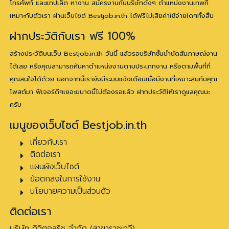
โทรศัพท์ และแทปเล็ต หางาน สมัครงานกับบริษัทดังๆ ตำแหน่งงานเทพที่
เหมาะกับตัวเรา ผ่านเว็บไซต์ Bestjob.in.th ได้ฟรีไม่เสียค่าใช้จ่ายใดๆทั้งสิ้น
ฝากประวัติกับเรา ฟรี 100%
สร้างประวัติบนเว็บ Bestjob.in.th วันนี้ แล้วรอบริษัทชั้นนำนัดสัมภาษณ์งาน
ได้เลย หรือคุณสามารถค้นหาตำแหน่งงานตามประเภทงาน หรือตามพื้นที่ที่
คุณสนใจได้ด้วย นอกจากนี้เรายังมีระบบแจ้งเตือนเมื่อมีงานที่เหมาะสมกับคุณ
โพสต์มา ฟีเจอร์ดีๆเยอะขนาดนี้ไม่ต้องรอแล้ว ฝากประวัติให้เราดูแลคุณนะ
ครับ
เมนูของเว็บไซต์ Bestjob.in.th
เกี่ยวกับเรา
ติดต่อเรา
แผนผังเว็บไซต์
ข้อตกลงในการใช้งาน
นโยบายความเป็นส่วนตัว
ติดต่อเรา
บริษัท ดิจิตอลริช จำกัด (สาขาราชเทวี)