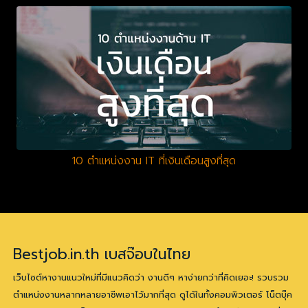
10 ตำแหน่งงาน IT ที่เงินเดือนสูงที่สุด
Bestjob.in.th เบสจ๊อบในไทย
เว็บไซต์หางานแนวใหม่ที่มีแนวคิดว่า งานดีๆ หาง่ายกว่าที่คิดเยอะ! รวบรวม
ตำแหน่งงานหลากหลายอาชีพเอาไว้มากที่สุด ดูได้ในทั้งคอมพิวเตอร์ โน็ตบุ๊ค