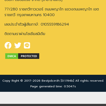
77/280 ราชเทวีทาวเวอร์ ถนนพญาไท แขวงถนนพญาไท เขต
ราชเทวี กรุงเทพมหานคร 10400
เลขประจำตัวผู้เสียภาษี:: 0105559186294
ติดตามเราผ่านโซเชียลมีเดีย
Copy Right © 2017-2026 Bestjob.in.th [0.1.194b] All rights reserved.
Page generated time: 0.5047s