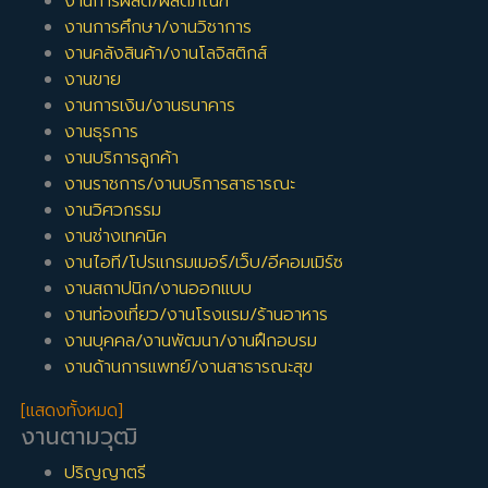
งานการผลิต/ผลิตภัณฑ์
งานการศึกษา/งานวิชาการ
งานคลังสินค้า/งานโลจิสติกส์
งานขาย
งานการเงิน/งานธนาคาร
งานธุรการ
งานบริการลูกค้า
งานราชการ/งานบริการสาธารณะ
งานวิศวกรรม
งานช่างเทคนิค
งานไอที/โปรแกรมเมอร์/เว็บ/อีคอมเมิร์ซ
งานสถาปนิก/งานออกแบบ
งานท่องเที่ยว/งานโรงแรม/ร้านอาหาร
งานบุคคล/งานพัฒนา/งานฝึกอบรม
งานด้านการแพทย์/งานสาธารณะสุข
[แสดงทั้งหมด]
งานตามวุฒิ
ปริญญาตรี