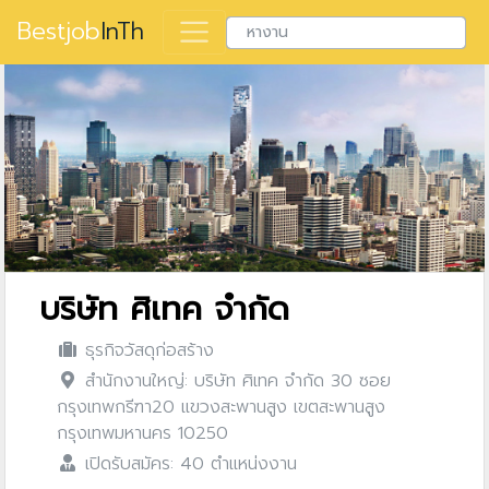
Bestjob
InTh
บริษัท ศิเทค จำกัด
ธุรกิจวัสดุก่อสร้าง
สำนักงานใหญ่: บริษัท ศิเทค จำกัด 30 ซอย
กรุงเทพกรีฑา20 แขวงสะพานสูง เขตสะพานสูง
กรุงเทพมหานคร 10250
เปิดรับสมัคร: 40 ตำแหน่งงาน