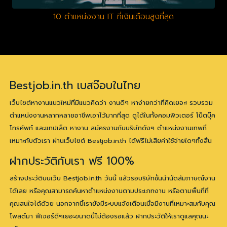
10 ตำแหน่งงาน IT ที่เงินเดือนสูงที่สุด
Bestjob.in.th เบสจ๊อบในไทย
เว็บไซต์หางานแนวใหม่ที่มีแนวคิดว่า งานดีๆ หาง่ายกว่าที่คิดเยอะ! รวบรวม
ตำแหน่งงานหลากหลายอาชีพเอาไว้มากที่สุด ดูได้ในทั้งคอมพิวเตอร์ โน็ตบุ๊ค
โทรศัพท์ และแทปเล็ต หางาน สมัครงานกับบริษัทดังๆ ตำแหน่งงานเทพที่
เหมาะกับตัวเรา ผ่านเว็บไซต์ Bestjob.in.th ได้ฟรีไม่เสียค่าใช้จ่ายใดๆทั้งสิ้น
ฝากประวัติกับเรา ฟรี 100%
สร้างประวัติบนเว็บ Bestjob.in.th วันนี้ แล้วรอบริษัทชั้นนำนัดสัมภาษณ์งาน
ได้เลย หรือคุณสามารถค้นหาตำแหน่งงานตามประเภทงาน หรือตามพื้นที่ที่
คุณสนใจได้ด้วย นอกจากนี้เรายังมีระบบแจ้งเตือนเมื่อมีงานที่เหมาะสมกับคุณ
โพสต์มา ฟีเจอร์ดีๆเยอะขนาดนี้ไม่ต้องรอแล้ว ฝากประวัติให้เราดูแลคุณนะ