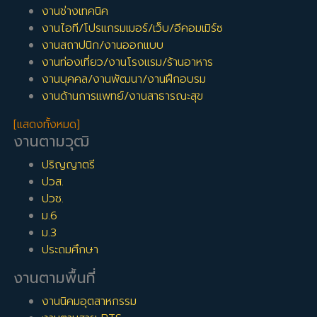
งานช่างเทคนิค
งานไอที/โปรแกรมเมอร์/เว็บ/อีคอมเมิร์ซ
งานสถาปนิก/งานออกแบบ
งานท่องเที่ยว/งานโรงแรม/ร้านอาหาร
งานบุคคล/งานพัฒนา/งานฝึกอบรม
งานด้านการแพทย์/งานสาธารณะสุข
[แสดงทั้งหมด]
งานตามวุฒิ
ปริญญาตรี
ปวส.
ปวช.
ม.6
ม.3
ประถมศึกษา
งานตามพื้นที่
งานนิคมอุตสาหกรรม