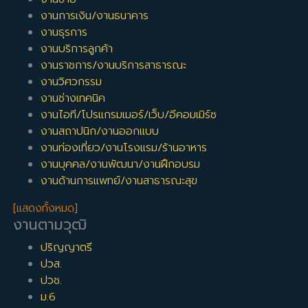
งานการเงิน/งานธนาคาร
งานธุรการ
งานบริการลูกค้า
งานราชการ/งานบริการสาธารณะ
งานวิศวกรรม
งานช่างเทคนิค
งานไอที/โปรแกรมเมอร์/เว็บ/อีคอมเมิร์ซ
งานสถาปนิก/งานออกแบบ
งานท่องเที่ยว/งานโรงแรม/ร้านอาหาร
งานบุคคล/งานพัฒนา/งานฝึกอบรม
งานด้านการแพทย์/งานสาธารณะสุข
[แสดงทั้งหมด]
งานตามวุฒิ
ปริญญาตรี
ปวส.
ปวช.
ม.6