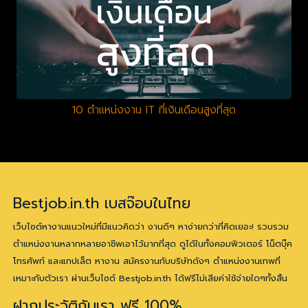
10 ตำแหน่งงาน IT ที่เงินเดือนสูงที่สุด
Bestjob.in.th เบสจ๊อบในไทย
เว็บไซต์หางานแนวใหม่ที่มีแนวคิดว่า งานดีๆ หาง่ายกว่าที่คิดเยอะ! รวบรวม
ตำแหน่งงานหลากหลายอาชีพเอาไว้มากที่สุด ดูได้ในทั้งคอมพิวเตอร์ โน็ตบุ๊ค
โทรศัพท์ และแทปเล็ต หางาน สมัครงานกับบริษัทดังๆ ตำแหน่งงานเทพที่
เหมาะกับตัวเรา ผ่านเว็บไซต์ Bestjob.in.th ได้ฟรีไม่เสียค่าใช้จ่ายใดๆทั้งสิ้น
ฝากประวัติกับเรา ฟรี 100%