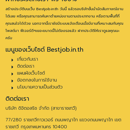
สร้างประวัติบนเว็บ Bestjob.in.th วันนี้ แล้วรอบริษัทชั้นนำนัดสัมภาษณ์งาน
ได้เลย หรือคุณสามารถค้นหาตำแหน่งงานตามประเภทงาน หรือตามพื้นที่ที่
คุณสนใจได้ด้วย นอกจากนี้เรายังมีระบบแจ้งเตือนเมื่อมีงานที่เหมาะสมกับคุณ
โพสต์มา ฟีเจอร์ดีๆเยอะขนาดนี้ไม่ต้องรอแล้ว ฝากประวัติให้เราดูแลคุณนะ
ครับ
เมนูของเว็บไซต์ Bestjob.in.th
เกี่ยวกับเรา
ติดต่อเรา
แผนผังเว็บไซต์
ข้อตกลงในการใช้งาน
นโยบายความเป็นส่วนตัว
ติดต่อเรา
บริษัท ดิจิตอลริช จำกัด (สาขาราชเทวี)
77/280 ราชเทวีทาวเวอร์ ถนนพญาไท แขวงถนนพญาไท เขต
ราชเทวี กรุงเทพมหานคร 10400