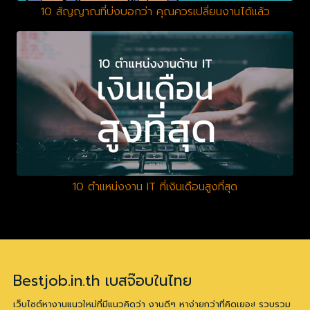
10 สัญญาณที่บ่งบอกว่า คุณควรเปลี่ยนงานได้แล้ว
10 ตำแหน่งงาน IT ที่เงินเดือนสูงที่สุด
Bestjob.in.th เบสจ๊อบในไทย
เว็บไซต์หางานแนวใหม่ที่มีแนวคิดว่า งานดีๆ หาง่ายกว่าที่คิดเยอะ! รวบรวม