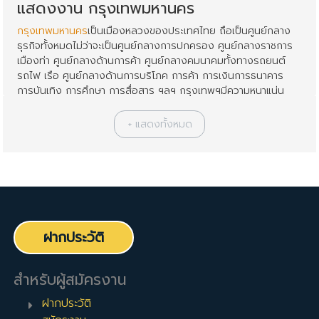
แสดงงาน กรุงเทพมหานคร
กรุงเทพมหานคร
เป็นเมืองหลวงของประเทศไทย ถือเป็นศูนย์กลาง
ธุรกิจทั้งหมดไม่ว่าจะเป็นศูนย์กลางการปกครอง ศูนย์กลางราชการ
เมืองท่า ศูนย์กลางด้านการค้า ศูนย์กลางคมนาคมทั้งทางรถยนต์
รถไฟ เรือ ศูนย์กลางด้านการบริโภค การค้า การเงินการธนาคาร
การบันเทิง การศึกษา การสื่อสาร ฯลฯ กรุงเทพฯมีความหนาแน่น
ของประชากรสูงที่สุดในไทย โดยมีประชากรอยู่ที่ 10 ล้านคน ความ
เจริญเข้าถึงแทบทุกพื้นที่ เศรษฐกิจของกรุงเทพฯจึงถือว่าสูงที่สุดใน
ประเทศไทย เมื่อเป็นศูนย์กลางของธุรกิจทุกอย่าง จึงมีตำแหน่งงาน
ว่างมากมายที่กรุงเทพมหานครนี้
สถานที่ใกล้เคียงกับ กรุงเทพมหานคร
นอกจาก กรุงเทพมหานคร แล้ว คุณสามารถกรองผลการค้นหาได้
ด้วยสถานที่ใกล้เคียงต่อไปนี้:
ศูนย์กลางธุรกิจ CBD
,
สีลม
,
สาทร
,
อโศก
,
งานตามสายรถไฟฟ้า BTS
,
งานตามสายรถใต้ดิน MRT
ฝากประวัติ
BestjobInTh Team
สำหรับผู้สมัครงาน
ฝากประวัติ