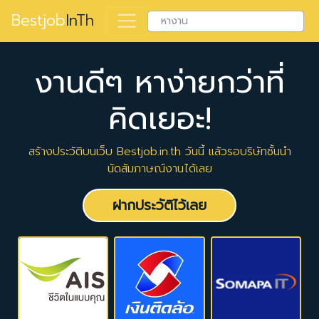
Bestjob
InTh
งานดีๆ หาง่ายกว่าที่
คิดเยอะ!
สร้างประวัติบนเว็บ Bestjob.in.th วันนี้ แล้วรอบริษัทชั้นนำ
นัดสัมภาษณ์งานได้เลย
ฝากประวัติไว้เลย