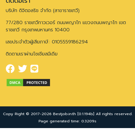
ติดต่อเรา
บริษัท ดิจิตอลริช จำกัด (สาขาราชเทวี)
77/280 ราชเทวีทาวเวอร์ ถนนพญาไท แขวงถนนพญาไท เขต
ราชเทวี กรุงเทพมหานคร 10400
เลขประจำตัวผู้เสียภาษี:: 0105559186294
ติดตามเราผ่านโซเชียลมีเดีย
Copy Right © 2017-2026 Bestjob.in.th [0.1.194b] All rights reserved.
Page generated time: 0.3209s