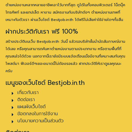
ตำแหน่งงานหลากหลายอาชีพเอาไว้มากที่สุด ดูได้ในทั้งคอมพิวเตอร์ โน็ตบุ๊ค
โทรศัพท์ และแทปเล็ต หางาน สมัครงานกับบริษัทดังๆ ตำแหน่งงานเทพที่
เหมาะกับตัวเรา ผ่านเว็บไซต์ Bestjob.in.th ได้ฟรีไม่เสียค่าใช้จ่ายใดๆทั้งสิ้น
ฝากประวัติกับเรา ฟรี 100%
สร้างประวัติบนเว็บ Bestjob.in.th วันนี้ แล้วรอบริษัทชั้นนำนัดสัมภาษณ์งาน
ได้เลย หรือคุณสามารถค้นหาตำแหน่งงานตามประเภทงาน หรือตามพื้นที่ที่
คุณสนใจได้ด้วย นอกจากนี้เรายังมีระบบแจ้งเตือนเมื่อมีงานที่เหมาะสมกับคุณ
โพสต์มา ฟีเจอร์ดีๆเยอะขนาดนี้ไม่ต้องรอแล้ว ฝากประวัติให้เราดูแลคุณนะ
ครับ
เมนูของเว็บไซต์ Bestjob.in.th
เกี่ยวกับเรา
ติดต่อเรา
แผนผังเว็บไซต์
ข้อตกลงในการใช้งาน
นโยบายความเป็นส่วนตัว