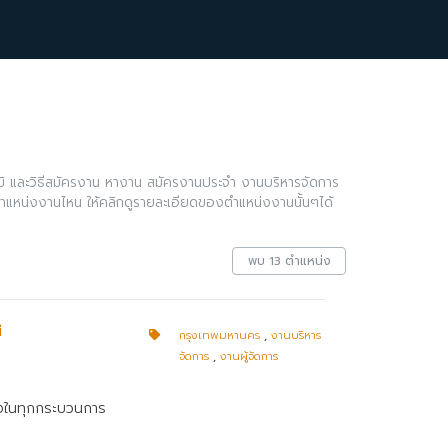
ุฒิ และวิธีสมัครงาน หางาน สมัครงานประจำ งานบริหารจัดการ
จตำแหน่งงานไหน ให้คลิกดูรายละเอียดของตำแหน่งงานนั้นๆได้
พบ 13 ตำแหน่ง
ี
กรุงเทพมหานคร
,
งานบริหาร
จัดการ
,
งานผู้จัดการ
ริงในทุกกระบวนการ