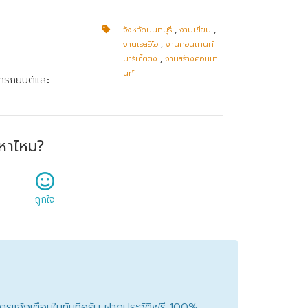
จังหวัดนนทบุรี
,
งานเขียน
,
งานเอสอีโอ
,
งานคอนเทนท์
มาร์เก็ตติง
,
งานสร้างคอนเท
นท์
ช่ารถยนต์และ
หาไหม?
ถูกใจ
ับการแจ้งเตือนในทันทีครับ ฝากประวัติฟรี 100%