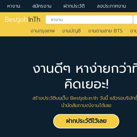
หางาน
สมัครงาน
ฝากประวัติ
ลงประกาศงาน
Bestjob
InTh
งานกรุงเทพ
งานบัญชี
งานตามสาย BTS
งา
งานดีๆ หาง่ายกว่าที
คิดเยอะ!
สร้างประวัติบนเว็บ Bestjob.in.th วันนี้ แล้วรอบริษัทชั
นำนัดสัมภาษณ์งานได้เลย
ฝากประวัติไว้เลย