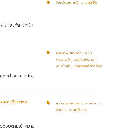
จังหวัดนนทบุรี
,
งานเอสอีโอ
word และกำหนดเป้า
กรุงเทพมหานคร
,
ถนน
พระราม 9
,
เขตห้วยขวาง
,
งานบัญชี
,
บริหารลูกค้าองค์กร
signed accounts,
เทพฯและปริมณฑล
กรุงเทพมหานคร
,
งานบริหาร
จัดการ
,
งานผู้จัดการ
บผิดชอบตามเป้าหมาย