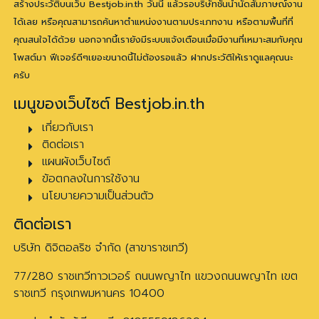
สร้างประวัติบนเว็บ Bestjob.in.th วันนี้ แล้วรอบริษัทชั้นนำนัดสัมภาษณ์งาน
ได้เลย หรือคุณสามารถค้นหาตำแหน่งงานตามประเภทงาน หรือตามพื้นที่ที่
คุณสนใจได้ด้วย นอกจากนี้เรายังมีระบบแจ้งเตือนเมื่อมีงานที่เหมาะสมกับคุณ
โพสต์มา ฟีเจอร์ดีๆเยอะขนาดนี้ไม่ต้องรอแล้ว ฝากประวัติให้เราดูแลคุณนะ
ครับ
เมนูของเว็บไซต์ Bestjob.in.th
เกี่ยวกับเรา
ติดต่อเรา
แผนผังเว็บไซต์
ข้อตกลงในการใช้งาน
นโยบายความเป็นส่วนตัว
ติดต่อเรา
บริษัท ดิจิตอลริช จำกัด (สาขาราชเทวี)
77/280 ราชเทวีทาวเวอร์ ถนนพญาไท แขวงถนนพญาไท เขต
ราชเทวี กรุงเทพมหานคร 10400