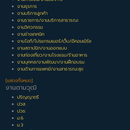
งานธุรการ
งานบริการลูกค้า
งานราชการ/งานบริการสาธารณะ
งานวิศวกรรม
งานช่างเทคนิค
งานไอที/โปรแกรมเมอร์/เว็บ/อีคอมเมิร์ซ
งานสถาปนิก/งานออกแบบ
งานท่องเที่ยว/งานโรงแรม/ร้านอาหาร
งานบุคคล/งานพัฒนา/งานฝึกอบรม
งานด้านการแพทย์/งานสาธารณะสุข
[แสดงทั้งหมด]
งานตามวุฒิ
ปริญญาตรี
ปวส.
ปวช.
ม.6
ม.3