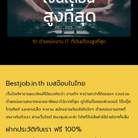
10 ตำแหน่งงาน IT ที่เงินเดือนสูงที่สุด
Bestjob.in.th เบสจ๊อบในไทย
เว็บไซต์หางานแนวใหม่ที่มีแนวคิดว่า งานดีๆ หาง่ายกว่าที่คิดเยอะ! รวบรวม
ตำแหน่งงานหลากหลายอาชีพเอาไว้มากที่สุด ดูได้ในทั้งคอมพิวเตอร์ โน็ตบุ๊ค
โทรศัพท์ และแทปเล็ต หางาน สมัครงานกับบริษัทดังๆ ตำแหน่งงานเทพที่
เหมาะกับตัวเรา ผ่านเว็บไซต์ Bestjob.in.th ได้ฟรีไม่เสียค่าใช้จ่ายใดๆทั้งสิ้น
ฝากประวัติกับเรา ฟรี 100%