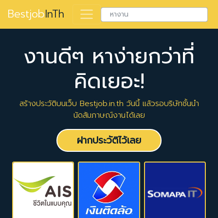
Bestjob
InTh
งานดีๆ หาง่ายกว่าที่
คิดเยอะ!
สร้างประวัติบนเว็บ Bestjob.in.th วันนี้ แล้วรอบริษัทชั้นนำ
นัดสัมภาษณ์งานได้เลย
ฝากประวัติไว้เลย