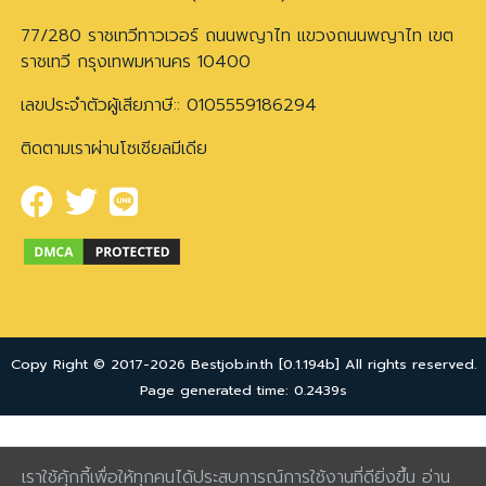
77/280 ราชเทวีทาวเวอร์ ถนนพญาไท แขวงถนนพญาไท เขต
ราชเทวี กรุงเทพมหานคร 10400
เลขประจำตัวผู้เสียภาษี:: 0105559186294
ติดตามเราผ่านโซเชียลมีเดีย
Copy Right © 2017-2026 Bestjob.in.th [0.1.194b] All rights reserved.
Page generated time: 0.2439s
เราใช้คุ้กกี้เพื่อให้ทุกคนได้ประสบการณ์การใช้งานที่ดียิ่งขึ้น อ่าน