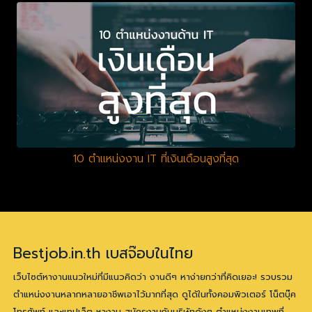
10 ตำแหน่งงาน IT ที่เงินเดือนสูงที่สุด
Bestjob.in.th เบสจ๊อบในไทย
เว็บไซต์หางานแนวใหม่ที่มีแนวคิดว่า งานดีๆ หาง่ายกว่าที่คิดเยอะ! รวบรวม
ตำแหน่งงานหลากหลายอาชีพเอาไว้มากที่สุด ดูได้ในทั้งคอมพิวเตอร์ โน็ตบุ๊ค
โทรศัพท์ และแทปเล็ต หางาน สมัครงานกับบริษัทดังๆ ตำแหน่งงานเทพที่