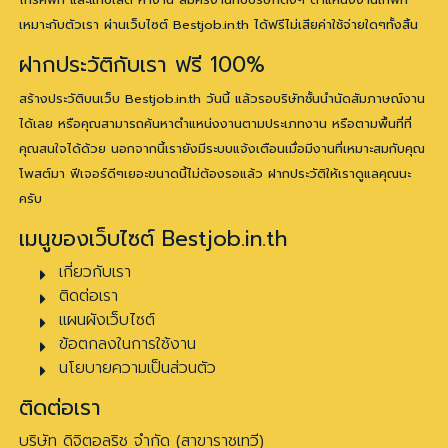
เหมาะกับตัวเรา ผ่านเว็บไซต์ Bestjob.in.th ได้ฟรีไม่เสียค่าใช้จ่ายใดๆทั้งสิ้น
ฝากประวัติกับเรา ฟรี 100%
สร้างประวัติบนเว็บ Bestjob.in.th วันนี้ แล้วรอบริษัทชั้นนำนัดสัมภาษณ์งาน
ได้เลย หรือคุณสามารถค้นหาตำแหน่งงานตามประเภทงาน หรือตามพื้นที่ที่
คุณสนใจได้ด้วย นอกจากนี้เรายังมีระบบแจ้งเตือนเมื่อมีงานที่เหมาะสมกับคุณ
โพสต์มา ฟีเจอร์ดีๆเยอะขนาดนี้ไม่ต้องรอแล้ว ฝากประวัติให้เราดูแลคุณนะ
ครับ
เมนูของเว็บไซต์ Bestjob.in.th
เกี่ยวกับเรา
ติดต่อเรา
แผนผังเว็บไซต์
ข้อตกลงในการใช้งาน
นโยบายความเป็นส่วนตัว
ติดต่อเรา
บริษัท ดิจิตอลริช จำกัด (สาขาราชเทวี)