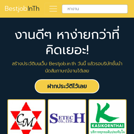
Bestjob
InTh
งานดีๆ หาง่ายกว่าที่
คิดเยอะ!
สร้างประวัติบนเว็บ Bestjob.in.th วันนี้ แล้วรอบริษัทชั้นนำ
นัดสัมภาษณ์งานได้เลย
ฝากประวัติไว้เลย