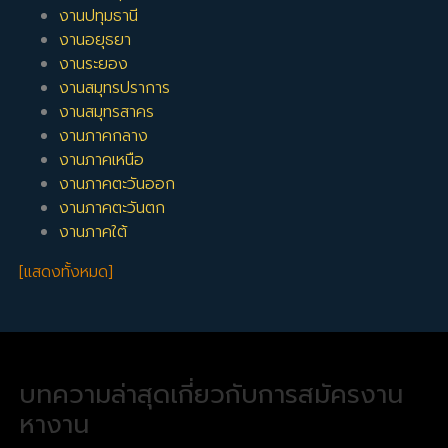
ด้วยครับ
งานปทุมธานี
งานอยุธยา
งานขาย ชลบุรี
,
งานขาย กทม
,
งานขาย นนทบุรี
งานระยอง
BestjobInTh Team
งานสมุทรปราการ
งานสมุทรสาคร
งานภาคกลาง
งานภาคเหนือ
งานภาคตะวันออก
งานภาคตะวันตก
งานภาคใต้
[แสดงทั้งหมด]
บทความล่าสุดเกี่ยวกับการสมัครงาน
หางาน