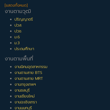
หากถูกใจบริษัทไหนคุณก็จะรู้ตัวเองทันทีในตอนนั้นเลยว่า บริษัทนี้เข้า
[แสดงทั้งหมด]
กับคุณหรือไม่
งานตามวุฒิ
วุฒิขั้นต่ำที่สมัครงานขายได้
ปริญญาตรี
วฺฒิขั้นต่ำก็แล้วแต่บริษัทอีกเช่นกัน แต่ส่วนมากแล้วก็จะดูที่ผลงาน
ปวส.
มากกว่าวุฒิ แต่ก็จะรับขั้นต่ำที่วุฒิ ม.6 ขึ้นไป อาจจะมีข้อยกเว้นอยู่
ปวช.
เล็กน้อยว่าถ้าหากขายสินค้าที่ต้องใช้ความรู้ในระดับสูงเช่น รีเทลยา ก็
ม.6
จะรับวุฒิ ปริญญาตรี เป็นอย่างน้อย
ม.3
งานที่เกี่ยวข้องกับ งานขาย
ประถมศึกษา
คุณสามารถกรองผลการค้นหาได้ด้วยตำแหน่งงานที่เกี่ยวข้องต่อไป
งานตามพื้นที่
นี้:
งานนิคมอุตสาหกรรม
งานขายปลีก
,
งานขายระหว่างประเทศ
,
งานขายยาและอุปกรณ์การ
งานตามสาย BTS
แพทย์
,
งานขายทางโทรศัพท์
,
งานวิศวกรขาย
,
งานขายไอที
,
งาน
งานตามสาย MRT
สนับสนุนการขาย
,
งานธุรการฝ่ายขาย
,
งานตัวแทนประกันภัย
,
งาน
งานกรุงเทพฯ
ขาย
งานชลบุรี
*การแบ่งหมวดหมู่งาน จัดทำโดยพนักงานธุรการฝ่ายสรรหาบุคลากร
งานเชียงใหม่
ซึ่งอาจจะไม่รู้จักสายงานนี้ลึกซึ้งเท่าผู้ที่ทำงานในสายงานโดยตรง
งานฉะเชิงเทรา
หากบางงานจัดไม่ตรงหมวดหมู่ที่ควรจะเป็น ก็ต้องขออภัยมา ณ ที่นี้
งานนนทบุรี