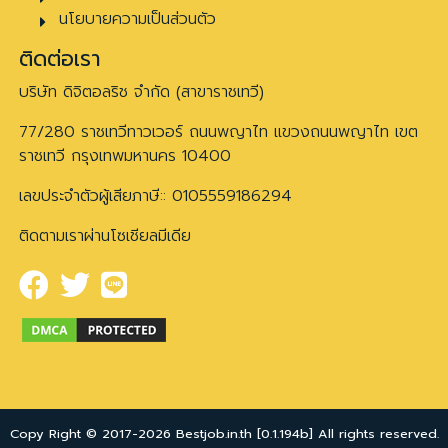
นโยบายความเป็นส่วนตัว
ติดต่อเรา
บริษัท ดิจิตอลริช จำกัด (สาขาราชเทวี)
77/280 ราชเทวีทาวเวอร์ ถนนพญาไท แขวงถนนพญาไท เขต
ราชเทวี กรุงเทพมหานคร 10400
เลขประจำตัวผู้เสียภาษี:: 0105559186294
ติดตามเราผ่านโซเชียลมีเดีย
Copy Right © 2017-2026 Bestjob.in.th [0.1.194b] All rights reserved.