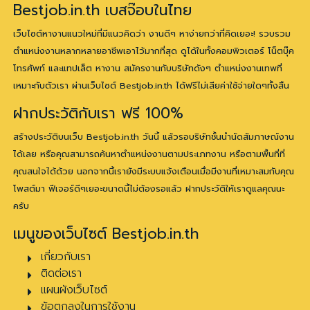
Bestjob.in.th เบสจ๊อบในไทย
เว็บไซต์หางานแนวใหม่ที่มีแนวคิดว่า งานดีๆ หาง่ายกว่าที่คิดเยอะ! รวบรวม
ตำแหน่งงานหลากหลายอาชีพเอาไว้มากที่สุด ดูได้ในทั้งคอมพิวเตอร์ โน็ตบุ๊ค
โทรศัพท์ และแทปเล็ต หางาน สมัครงานกับบริษัทดังๆ ตำแหน่งงานเทพที่
เหมาะกับตัวเรา ผ่านเว็บไซต์ Bestjob.in.th ได้ฟรีไม่เสียค่าใช้จ่ายใดๆทั้งสิ้น
ฝากประวัติกับเรา ฟรี 100%
สร้างประวัติบนเว็บ Bestjob.in.th วันนี้ แล้วรอบริษัทชั้นนำนัดสัมภาษณ์งาน
ได้เลย หรือคุณสามารถค้นหาตำแหน่งงานตามประเภทงาน หรือตามพื้นที่ที่
คุณสนใจได้ด้วย นอกจากนี้เรายังมีระบบแจ้งเตือนเมื่อมีงานที่เหมาะสมกับคุณ
โพสต์มา ฟีเจอร์ดีๆเยอะขนาดนี้ไม่ต้องรอแล้ว ฝากประวัติให้เราดูแลคุณนะ
ครับ
เมนูของเว็บไซต์ Bestjob.in.th
เกี่ยวกับเรา
ติดต่อเรา
แผนผังเว็บไซต์
ข้อตกลงในการใช้งาน