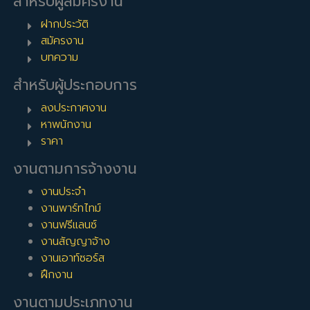
สำหรับผู้สมัครงาน
จนถึงการบอกต่อของลูกค้าปัจจุบัน ในบางครั้งเซลล์ก็จะ
ฝากประวัติ
มีเทคนิคการขายที่แตกต่างกันไปตามเฉพาะบุคคล รวมถึง
สมัครงาน
การโทรหากลุ่มลูกค้าใหม่ๆ หรือที่เรียกกันว่า Cold
บทความ
Calling เพื่อทำความรู้จักกับลูกค้าใหม่ๆ และนัดหมายเพื่อ
นำเสนอสินค้าและบริการให้ ณ ออฟฟิศของลูกค้าหรือ
สำหรับผู้ประกอบการ
สถานที่ที่ลูกค้าสะดวก
ลงประกาศงาน
พนักงานขายชิงรับ
จะมีหน้าที่รับการติดต่อเข้ามาเอง
หาพนักงาน
ของลูกค้า ไม่ว่าจะเป็นทางโทรศัพท์ หรือการแชทผ่านทั้ง
ราคา
แอพพลิเคชัน LINE, Facebook message หรือแชท
ผ่านระบบบนเว็บไซต์ พนักงานขายเชิงรับจะไม่ต้องออก
งานตามการจ้างงาน
ไปหาลูกค้าเองเลย แต่จะให้ฝ่ายการตลาดขององค์กรเป็น
งานประจำ
ผู้จัดทำแผนการตลาดเพื่อสื่อสารการตลาดกับลูกค้า และ
งานพาร์ทไทม์
ลูกค้าจะเป็นผู้ติดต่อติดต่อเข้ามาเอง ผ่านทางเซลล์ ซึ่งก็
งานฟรีแลนซ์
จะเสนอขายสินค้าและปิดการขายต่อไป
งานสัญญาจ้าง
รายรับของเซลล์
งานเอาท์ซอร์ส
ฝึกงาน
รายรับของเซล์จะเข้ามาจากหลายทางด้วยกัน และจะแตกต่างกันตาม
องค์กร โดยในบางองค์กรจะมีเงินเดือนเบื้องต้นให้ แต่ก็ไม่ได้สูงมาก
งานตามประเภทงาน
โดยส่วนใหญ่แล้วจะอยู่ที่ประมาณ
7,500
–
12,000
บาทต่อเดือน