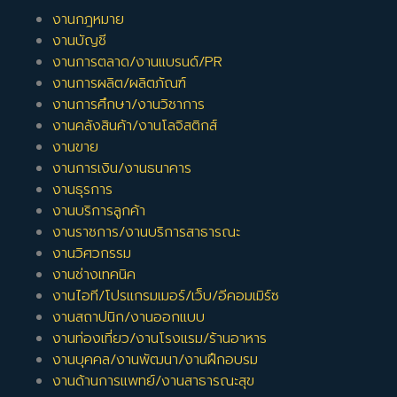
ส่วนที่ได้มากเต็มเม็ดเต็มหน่วยจริงๆจะอยู่ที่ค่าคอมมิสชัน ซึ่งก็จะแตก
งานกฎหมาย
ต่างกันไปตามแต่ละบริษัท โดยส่วนใหญ่แล้วจะแบ่งออกเป็นสองส่วน
งานบัญชี
หลักๆคือ
งานการตลาด/งานแบรนด์/PR
1. ค่าคอมมิสชันเป็นเปอร์เซนต์
งานการผลิต/ผลิตภัณฑ์
งานการศึกษา/งานวิชาการ
คือได้รับคอมมิสชันตามยอดขาดโดยตรงเลย โดยส่วนมากแล้วค่า
งานคลังสินค้า/งานโลจิสติกส์
คอมมิสชันจะอยู่ที่ 1-3% ของยอดขาย แต่ก็จะแตกต่างกันไปตาม
งานขาย
สินค้าและบริการ ว่าขายยากขายง่ายขนาดไหน
งานการเงิน/งานธนาคาร
2. ค่าคอมมิสชันแบบอินเทนซีพ
งานธุรการ
หรือการรับค่ายอดขายเป็นจำนวนเงินเลย ยกตัวอย่างจริงเช่น
งานบริการลูกค้า
พนักงานขายรถยนต์แบรนด์ญี่ปุ่นแห่งหนึ่ง จะได้รับค่าตอบแทนเป็น
งานราชการ/งานบริการสาธารณะ
เงิน 4000 บาทสำหรับการขายรถยนต์ 1 คัน เป็นต้นโดยส่วนมาก
งานวิศวกรรม
แล้วพนักงานขายที่ประสบความสำเร็จจะมีรายได้โดยรวมจากทั้งเงิน
งานช่างเทคนิค
เดือนและค่าคอมมิสชันอยู่ที่ 30000 – 40000 บาทขึ้นไปต่อคน แต่
งานไอที/โปรแกรมเมอร์/เว็บ/อีคอมเมิร์ซ
ถ้าหากเป็นพนักงานขายที่เทพมาก ก็อาจจะมีรายได้ในส่วนนี้เหยียบ
งานสถาปนิก/งานออกแบบ
แสนบาทต่อเดือนเลยก็เป็นได้ แต่ก็ต้องใช้ทั้งประสบการณ์จากการ
ขายมาอย่างโชกโชน รวมถึงกึ๋นส่วนบุคคลที่สอนกันไม่ได้ จึงจะ
งานท่องเที่ยว/งานโรงแรม/ร้านอาหาร
สามารถขึ้นไปถึงจุดนั้นได้
งานบุคคล/งานพัฒนา/งานฝึกอบรม
งานด้านการแพทย์/งานสาธารณะสุข
ทางจ๊อบเทพก็แนะนำว่า ให้ลองไปสัมภาษณ์งานขายกับหลายๆบริษัท