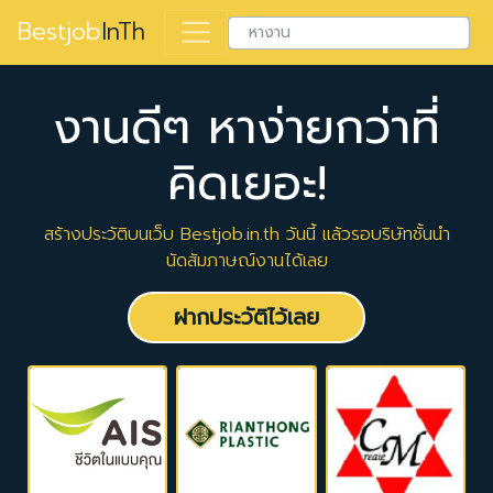
Bestjob
InTh
งานดีๆ หาง่ายกว่าที่
คิดเยอะ!
สร้างประวัติบนเว็บ Bestjob.in.th วันนี้ แล้วรอบริษัทชั้นนำ
นัดสัมภาษณ์งานได้เลย
ฝากประวัติไว้เลย