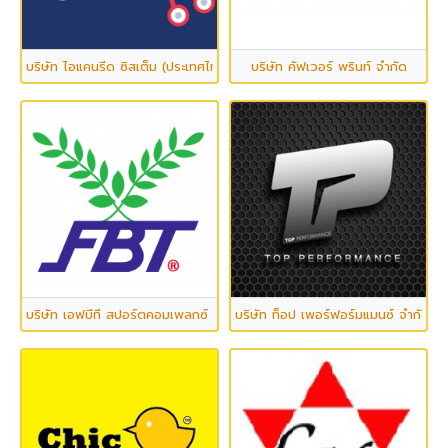
บริษัท ไอแคนรีด ซิสเต็ม (ประเทศไทย) จำกัด
บริษัท คัฟเวอร์ พรินท์ จำกัด
บริษัท เอฟบีที สปอร์ตคอมเพลกซ์ จำกัด
บริษัท ท็อป เพอร์ฟอร์มแมนซ์ จำกัด