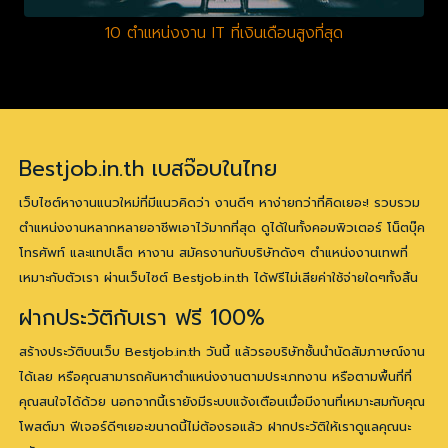
10 ตำแหน่งงาน IT ที่เงินเดือนสูงที่สุด
Bestjob.in.th เบสจ๊อบในไทย
เว็บไซต์หางานแนวใหม่ที่มีแนวคิดว่า งานดีๆ หาง่ายกว่าที่คิดเยอะ! รวบรวม
ตำแหน่งงานหลากหลายอาชีพเอาไว้มากที่สุด ดูได้ในทั้งคอมพิวเตอร์ โน็ตบุ๊ค
โทรศัพท์ และแทปเล็ต หางาน สมัครงานกับบริษัทดังๆ ตำแหน่งงานเทพที่
เหมาะกับตัวเรา ผ่านเว็บไซต์ Bestjob.in.th ได้ฟรีไม่เสียค่าใช้จ่ายใดๆทั้งสิ้น
ฝากประวัติกับเรา ฟรี 100%
สร้างประวัติบนเว็บ Bestjob.in.th วันนี้ แล้วรอบริษัทชั้นนำนัดสัมภาษณ์งาน
ได้เลย หรือคุณสามารถค้นหาตำแหน่งงานตามประเภทงาน หรือตามพื้นที่ที่
คุณสนใจได้ด้วย นอกจากนี้เรายังมีระบบแจ้งเตือนเมื่อมีงานที่เหมาะสมกับคุณ
โพสต์มา ฟีเจอร์ดีๆเยอะขนาดนี้ไม่ต้องรอแล้ว ฝากประวัติให้เราดูแลคุณนะ