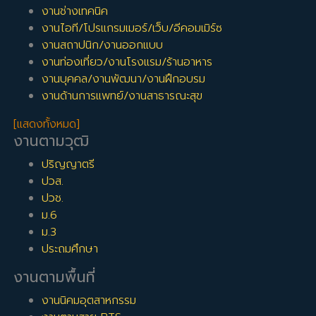
งานช่างเทคนิค
งานไอที/โปรแกรมเมอร์/เว็บ/อีคอมเมิร์ซ
งานสถาปนิก/งานออกแบบ
งานท่องเที่ยว/งานโรงแรม/ร้านอาหาร
งานบุคคล/งานพัฒนา/งานฝึกอบรม
งานด้านการแพทย์/งานสาธารณะสุข
[แสดงทั้งหมด]
งานตามวุฒิ
ปริญญาตรี
ปวส.
ปวช.
ม.6
ม.3
ประถมศึกษา
งานตามพื้นที่
งานนิคมอุตสาหกรรม