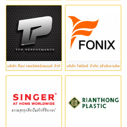
บริษัท ท็อป เพอร์ฟอร์มแมนซ์ จำกัด
บริษัท โฟนิกซ์ จำกัด (สำนักงานใหญ่)