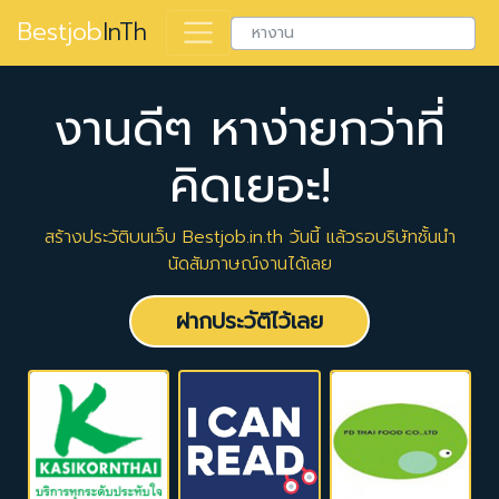
Bestjob
InTh
งานดีๆ หาง่ายกว่าที่
คิดเยอะ!
สร้างประวัติบนเว็บ Bestjob.in.th วันนี้ แล้วรอบริษัทชั้นนำ
นัดสัมภาษณ์งานได้เลย
ฝากประวัติไว้เลย