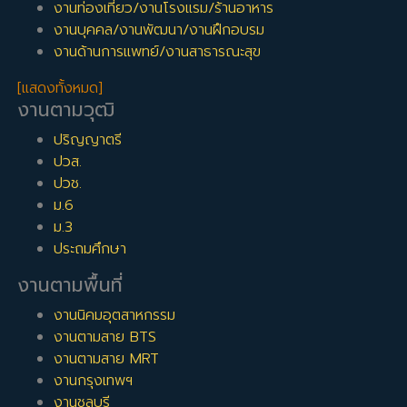
งานท่องเที่ยว/งานโรงแรม/ร้านอาหาร
งานบุคคล/งานพัฒนา/งานฝึกอบรม
งานด้านการแพทย์/งานสาธารณะสุข
[แสดงทั้งหมด]
งานตามวุฒิ
ปริญญาตรี
ปวส.
ปวช.
ม.6
ม.3
ประถมศึกษา
งานตามพื้นที่
งานนิคมอุตสาหกรรม
งานตามสาย BTS
งานตามสาย MRT
งานกรุงเทพฯ
งานชลบุรี