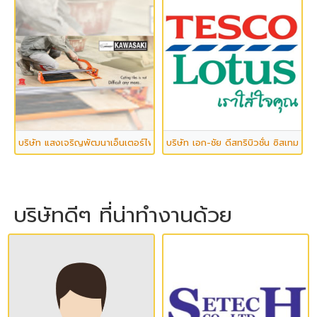
บริษัท แสงเจริญพัฒนาเอ็นเตอร์ไพรส์ จำกัด
บริษัท เอก-ชัย ดีสทริบิวชั่น ซิสเทม จำก
บริษัทดีๆ ที่น่าทำงานด้วย