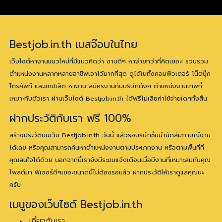
Bestjob.in.th เบสจ๊อบในไทย
เว็บไซต์หางานแนวใหม่ที่มีแนวคิดว่า งานดีๆ หาง่ายกว่าที่คิดเยอะ! รวบรวม
ตำแหน่งงานหลากหลายอาชีพเอาไว้มากที่สุด ดูได้ในทั้งคอมพิวเตอร์ โน็ตบุ๊ค
โทรศัพท์ และแทปเล็ต หางาน สมัครงานกับบริษัทดังๆ ตำแหน่งงานเทพที่
เหมาะกับตัวเรา ผ่านเว็บไซต์ Bestjob.in.th ได้ฟรีไม่เสียค่าใช้จ่ายใดๆทั้งสิ้น
ฝากประวัติกับเรา ฟรี 100%
สร้างประวัติบนเว็บ Bestjob.in.th วันนี้ แล้วรอบริษัทชั้นนำนัดสัมภาษณ์งาน
ได้เลย หรือคุณสามารถค้นหาตำแหน่งงานตามประเภทงาน หรือตามพื้นที่ที่
คุณสนใจได้ด้วย นอกจากนี้เรายังมีระบบแจ้งเตือนเมื่อมีงานที่เหมาะสมกับคุณ
โพสต์มา ฟีเจอร์ดีๆเยอะขนาดนี้ไม่ต้องรอแล้ว ฝากประวัติให้เราดูแลคุณนะ
ครับ
เมนูของเว็บไซต์ Bestjob.in.th
เกี่ยวกับเรา