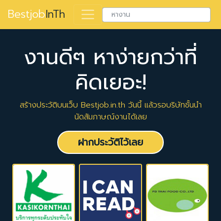
Bestjob
InTh
งานดีๆ หาง่ายกว่าที่
คิดเยอะ!
สร้างประวัติบนเว็บ Bestjob.in.th วันนี้ แล้วรอบริษัทชั้นนำ
นัดสัมภาษณ์งานได้เลย
ฝากประวัติไว้เลย